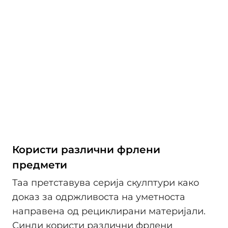
Користи различни фрлени
предмети
Таа претставува серија скулптури како
доказ за одржливоста на уметноста
направена од рециклирани материјали.
Синди користи различни фрлени