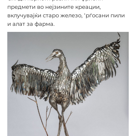
предмети во нејзините креации,
вклучувајќи старо железо, ‘рѓосани пили
и алат за фарма.