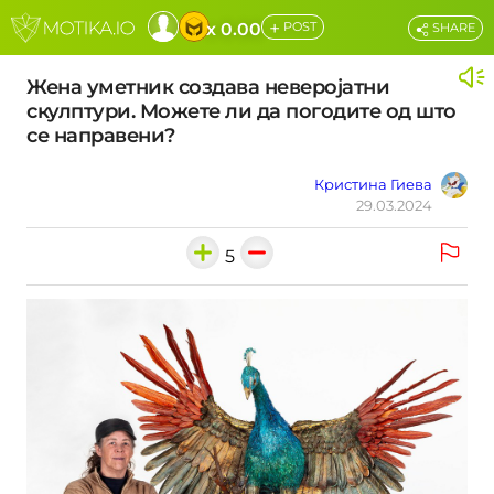
+
x 0.00
POST
SHARE
Жена уметник создава неверојатни
скулптури. Можете ли да погодите од што
се направени?
Кристина Гиева
29.03.2024
5