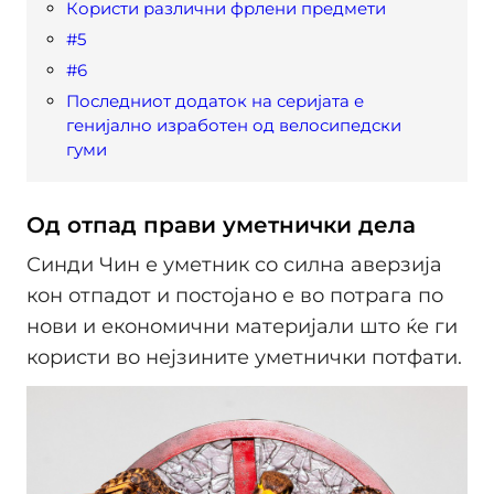
Користи различни фрлени предмети
#5
#6
Последниот додаток на серијата е
генијално изработен од велосипедски
гуми
Од отпад прави уметнички дела
Синди Чин е уметник со силна аверзија
кон отпадот и постојано е во потрага по
нови и економични материјали што ќе ги
користи во нејзините уметнички потфати.