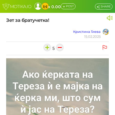
+
x 0.00
POST
SHARE
Зет за братучетка!
Кристина Гиева
15.02.2025
5