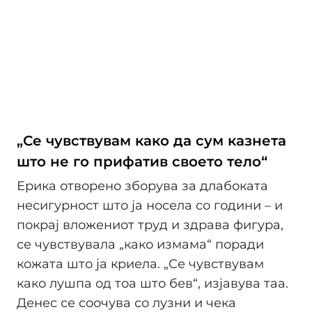
„Се чувствувам како да сум казнета
што не го прифатив своето тело“
Ерика отворено зборува за длабоката
несигурност што ја носела со години – и
покрај вложениот труд и здрава фигура,
се чувствувала „како измама“ поради
кожата што ја криела. „Се чувствувам
како лушпа од тоа што бев“, изјавува таа.
Денес се соочува со лузни и чека