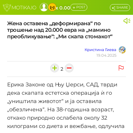
+
x 0.00
POST
SHARE
Жена оставена „деформирана“ по
трошење над 20.000 евра на „мамино
преобликување“: „Ми скапа стомакот“
Кристина Гиева
19.04.2025
2
Ерика Законе од Њу Џерси, САД, тврди
дека скапата естетска операција ѝ го
„уништила животот“ и ја оставила
„обезличена“. На 38-годишна возраст,
откако природно ослабела околу 32
килограми со диета и вежбање, одлучила