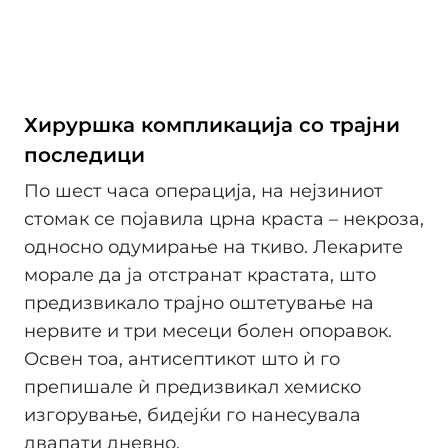
Хируршка компликација со трајни
последици
По шест часа операција, на нејзиниот
стомак се појавила црна краста – некроза,
односно одумирање на ткиво. Лекарите
морале да ја отстранат крастата, што
предизвикало трајно оштетување на
нервите и три месеци болен опоравок.
Освен тоа, антисептикот што ѝ го
препишале ѝ предизвикал хемиско
изгорување, бидејќи го нанесувала
двапати дневно.