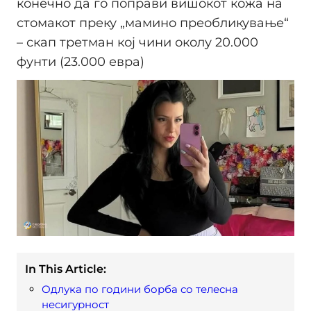
конечно да го поправи вишокот кожа на
стомакот преку „мамино преобликување“
– скап третман кој чини околу 20.000
фунти (23.000 евра)
In This Article:
Одлука по години борба со телесна
несигурност