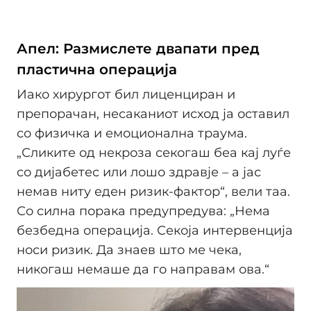
Апел: Размислете двапати пред
пластична операција
Иако хирургот бил лиценциран и
препорачан, несаканиот исход ја оставил
со физичка и емоционална траума.
„Сликите од некроза секогаш беа кај луѓе
со дијабетес или лошо здравје – а јас
немав ниту еден ризик-фактор“, вели таа.
Со силна порака предупредува: „Нема
безбедна операција. Секоја интервенција
носи ризик. Да знаев што ме чека,
никогаш немаше да го направам ова.“