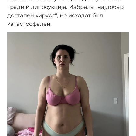
гради и липосукција. Избрала „најдобар
достапен хирург“, но исходот бил
катастрофален.