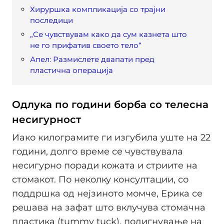
Хируршка компликација со трајни
последици
„Се чувствувам како да сум казнета што
не го прифатив своето тело“
Апел: Размислете двапати пред
пластична операција
Одлука по години борба со телесна
несигурност
Иако килограмите ги изгубила уште на 22
години, долго време се чувствувала
несигурно поради кожата и стриите на
стомакот. По неколку консултации, со
поддршка од нејзиното момче, Ерика се
решава на зафат што вклучува стомачна
пластика (tummy tuck), подигнување на