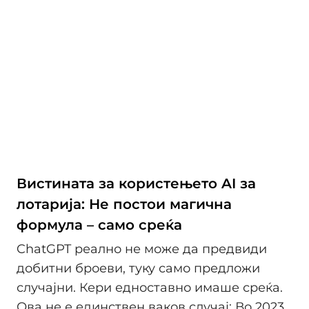
Вистината за користењето AI за
лотарија: Не постои магична
формула – само среќа
ChatGPT реално не може да предвиди
добитни броеви, туку само предложи
случајни. Кери едноставно имаше среќа.
Ова не е единствен ваков случај: Во 2023