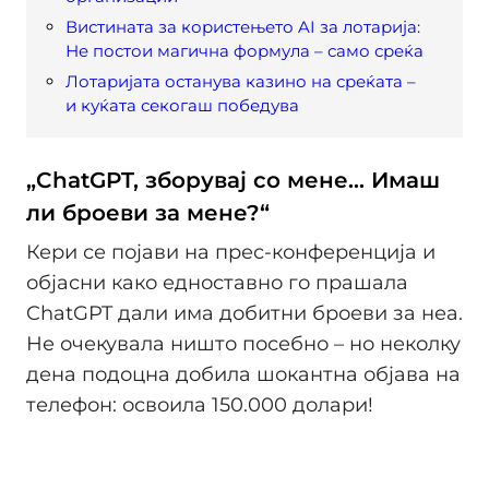
Вистината за користењето AI за лотарија:
Не постои магична формула – само среќа
Лотаријата останува казино на среќата –
и куќата секогаш победува
„ChatGPT, зборувај со мене… Имаш
ли броеви за мене?“
Кери се појави на прес-конференција и
објасни како едноставно го прашала
ChatGPT дали има добитни броеви за неа.
Не очекувала ништо посебно – но неколку
дена подоцна добила шокантна објава на
телефон: освоила 150.000 долари!