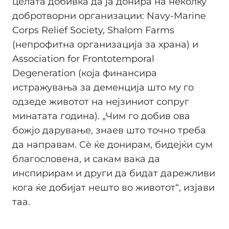
целата добивка да ја донира на неколку
добротворни организации: Navy-Marine
Corps Relief Society, Shalom Farms
(непрофитна организација за храна) и
Association for Frontotemporal
Degeneration (која финансира
истражувања за деменција што му го
одзеде животот на нејзиниот сопруг
минатата година). „Чим го добив ова
божјо дарување, знаев што точно треба
да направам. Сè ќе донирам, бидејќи сум
благословена, и сакам вака да
инспирирам и други да бидат дарежливи
кога ќе добијат нешто во животот“, изјави
таа.