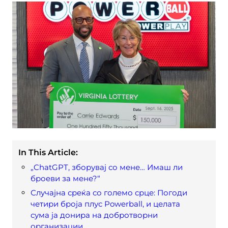
In This Article:
„ChatGPT, зборувај со мене… Имаш ли
броеви за мене?“
Случајна среќа со големо срце: Погоди
четири броја плус Powerball, и целата
сума ја донира на добротворни
организации