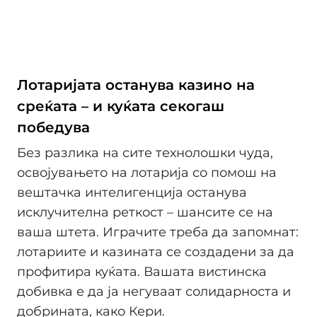
Лотаријата останува казино на
среќата – и куќата секогаш
победува
Без разлика на сите технолошки чуда,
освојувањето на лотарија со помош на
вештачка интелигенција останува
исклучителна реткост – шансите се на
ваша штета. Играчите треба да запомнат:
лотариите и казината се создадени за да
профитира куќата. Вашата вистинска
добивка е да ја негуваат солидарноста и
добрината, како Кери.