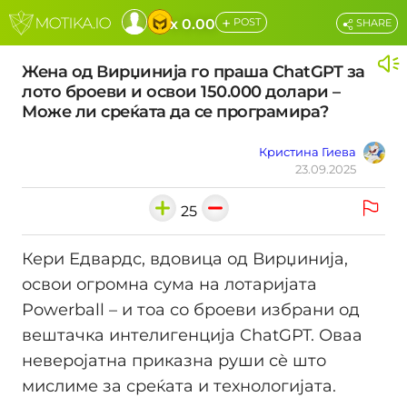
+
x 0.00
POST
SHARE
Жена од Вирџинија го праша ChatGPT за
лото броеви и освои 150.000 долари –
Може ли среќата да се програмира?
Кристина Гиева
23.09.2025
25
Кери Едвардс, вдовица од Вирџинија,
освои огромна сума на лотаријата
Powerball – и тоа со броеви избрани од
вештачка интелигенција ChatGPT. Оваа
неверојатна приказна руши сè што
мислиме за среќата и технологијата.