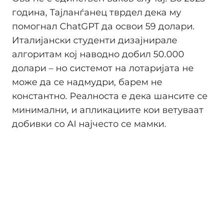
година, Тајланѓанец тврдел дека му
помогнал ChatGPT да освои 59 долари.
Италијански студенти дизајнирале
алгоритам кој наводно добил 50.000
долари – но системот на лотаријата не
може да се надмудри, барем не
константно. Реалноста е дека шансите се
минимални, и апликациите кои ветуваат
добивки со AI најчесто се мамки.