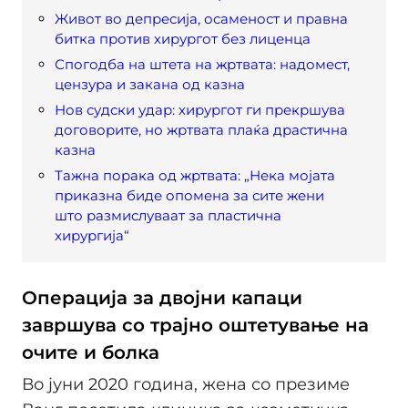
Живот во депресија, осаменост и правна
битка против хирургот без лиценца
Спогодба на штета на жртвата: надомест,
цензура и закана од казна
Нов судски удар: хирургот ги прекршува
договорите, но жртвата плаќа драстична
казна
Тажна порака од жртвата: „Нека мојата
приказна биде опомена за сите жени
што размислуваат за пластична
хирургија“
Операција за двојни капаци
завршува со трајно оштетување на
очите и болка
Во јуни 2020 година, жена со презиме