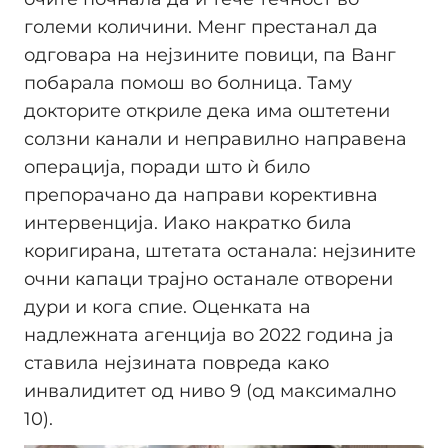
големи количини. Менг престанал да
одговара на нејзините повици, па Ванг
побарала помош во болница. Таму
докторите откриле дека има оштетени
солзни канали и неправилно направена
операција, поради што ѝ било
препорачано да направи корективна
интервенција. Иако накратко била
коригирана, штетата останала: нејзините
очни капаци трајно останале отворени
дури и кога спие. Оценката на
надлежната агенција во 2022 година ја
ставила нејзината повреда како
инвалидитет од ниво 9 (од максимално
10).