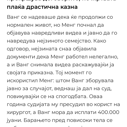
плаќа драстична казна
Ванг се надеваше дека ќе продолжи со
нормален живот, но Менг почнал да
објавува навредливи видеа и јавно да го
навредува нејзиното семејство. Како
одговор, нејзината снаа објавила
документи дека Менг работел нелегално,
а и Ванг снимала видеа раскажувајќи ја
својата приказна. Тој момент го
искористил Менг: штом Ванг зборувала
јавно за случајот, веднаш ја дал на суд,
повикувајќи се на спогодбата. Оваа
година судијата му пресудил во корист на
хирургот, а Ванг мора да исплати 400.000
јуани. Барањето пред повисоки тела се