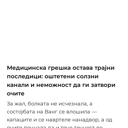
Медицинска грешка остава трајни
последици: оштетени солзни
канали и неможност да ги затвори
очите
За жал, болката не исчезнала, а
состојбата на Ванг се влошила —
капаците и се навртеле нанадвор, а од
очите почнала да и тече течност во