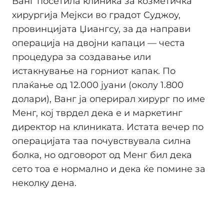
Ванг посетила клиника за козметичка
хирургија Мејкси во градот Суджоу,
провинцијата Џиангсу, за да направи
операција на двојни капаци — честа
процедура за создавање или
истакнување на горниот капак. По
плаќање од 12.000 јуани (околу 1.800
долари), Ванг ја оперирал хирург по име
Менг, кој тврдел дека е и маркетинг
директор на клиниката. Истата вечер по
операцијата таа почувствувала силна
болка, но одговорот од Менг бил дека
сето тоа е нормално и дека ќе помине за
неколку дена.