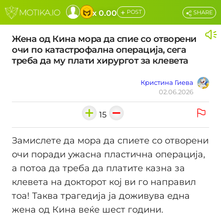
+
x 0.00
POST
SHARE
Жена од Кина мора да спие со отворени
очи по катастрофална операција, сега
треба да му плати хирургот за клевета
Кристина Гиева
02.06.2026
15
Замислете да мора да спиете со отворени
очи поради ужасна пластична операција,
а потоа да треба да платите казна за
клевета на докторот кој ви го направил
тоа! Таква трагедија ја доживува една
жена од Кина веќе шест години.