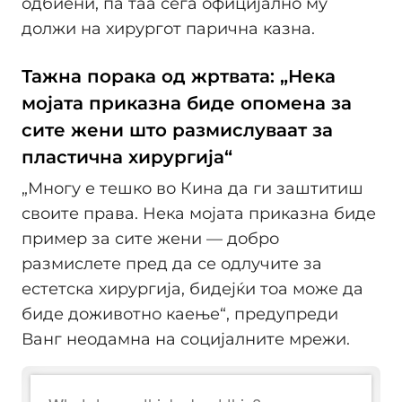
одбиени, па таа сега официјално му
должи на хирургот парична казна.
Тажна порака од жртвата: „Нека
мојата приказна биде опомена за
сите жени што размислуваат за
пластична хирургија“
„Многу е тешко во Кина да ги заштитиш
своите права. Нека мојата приказна биде
пример за сите жени — добро
размислете пред да се одлучите за
естетска хирургија, бидејќи тоа може да
биде доживотно каење“, предупреди
Ванг неодамна на социјалните мрежи.