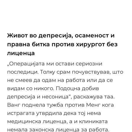
Живот во депресија, осаменост и
правна битка против хирургот без
лиценца
„Операцијата ми остави сериозни
последици. Толку срам почувствував, што
не смеев да одам на работа или да се
видам со никого. Подоцна добив
депресија и несоница“, раскажува таа.
Ванг поднела тужба против Менг кога
истрагата утврдила дека тој нема
медицинска лиценца, а и клиниката
немала законска лиценца за работа.