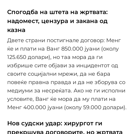
Спогодба на штета на жртвата:
надомест, цензура и закана од
казна
Двете страни постигнале договор: Менг
ќе и плати на Ванг 850.000 јуани (околу
125.650 долари), но таа мора да ги
избрише сите објави за инцидентот од
своите социјални мрежи, да не бара
повеќе правна правда и да не зборува со
медиуми за несреќата. Ако не ги исполни
условите, Ванг ќе мора да му плати на
Менг 400.000 јуани (околу 59.000 долари).
Нов судски удар: хирургот ги
прекршува договорите, но жртвата