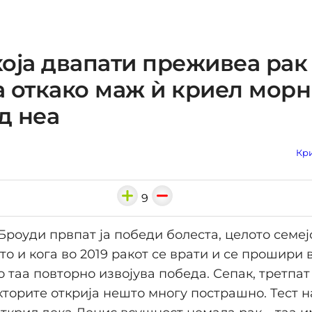
оја двапати преживеа рак
 откако маж ѝ криел мор
од неа
Кри
9
Броуди првпат ја победи болеста, целото семеј
то и кога во 2019 ракот се врати и се прошири 
о таа повторно извојува победа. Сепак, третпат
кторите открија нешто многу пострашно. Тест 