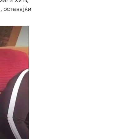
мала ХИВ,
, оставајќи