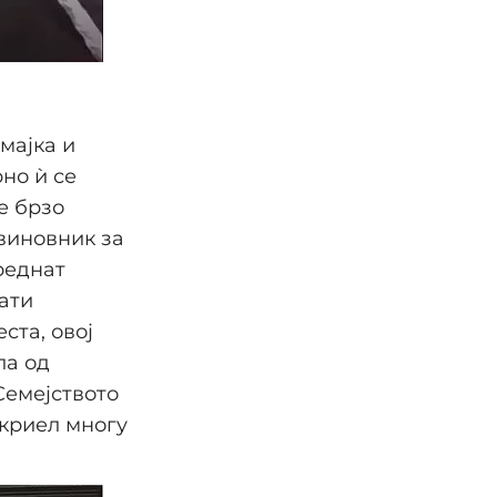
мајка и
но ѝ се
е брзо
виновник за
реднат
ати
ста, овој
ла од
Семејството
 криел многу