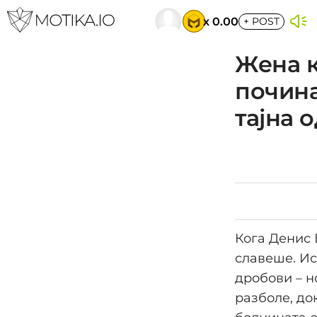
x 0.00
+
POST
Жена к
почина
тајна 
Кога Денис 
славеше. Ис
дробови – н
разболе, до