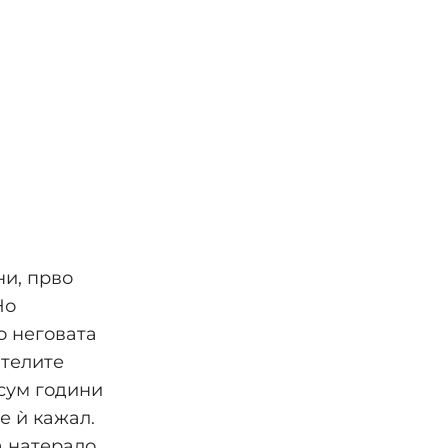
ни, прво
Но
о неговата
ителите
осум години
е ѝ кажал.
а натерало