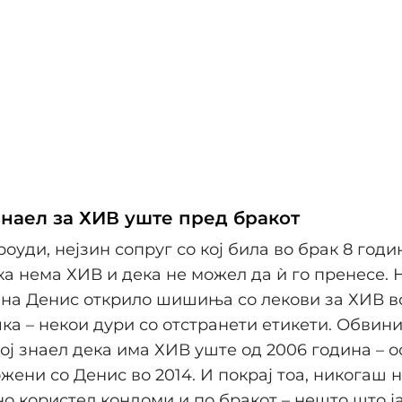
знаел за ХИВ уште пред бракот
оуди, нејзин сопруг со кој била во брак 8 годи
а нема ХИВ и дека не можел да ѝ го пренесе. 
 на Денис открило шишиња со лекови за ХИВ в
ка – некои дури со отстранети етикети. Обвин
тој знаел дека има ХИВ уште од 2006 година – 
ожени со Денис во 2014. И покрај тоа, никогаш н
о користел кондоми и по бракот – нешто што ј