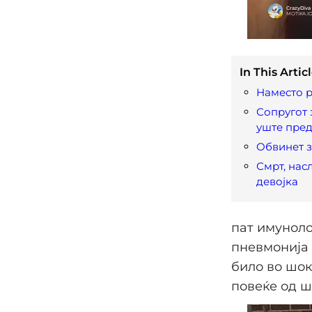
In This Articl
Наместо р
Сопругот 
уште пред
Обвинет з
Смрт, нас
девојка
пат имуноло
пневмонија 
било во шок
повеќе од ш