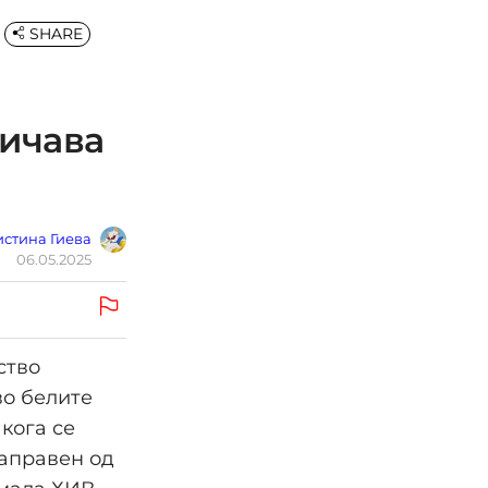
SHARE
ничава
стина Гиева
06.05.2025
ство
во белите
 кога се
направен од