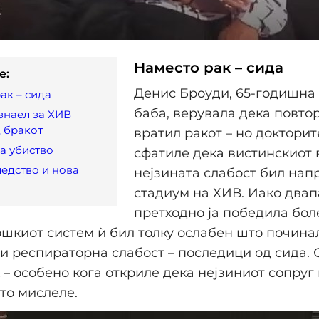
Наместо рак – сида
e:
Денис Броуди, 65-годишна 
ак – сида
баба, верувала дека повтор
знаел за ХИВ
 бракот
вратил ракот – но докторит
а убиство
сфатиле дека вистинскиот 
ледство и нова
нејзината слабост бил нап
стадиум на ХИВ. Иако двап
претходно ја победила боле
шкиот систем ѝ бил толку ослабен што почина
и респираторна слабост – последици од сида. 
 – особено кога откриле дека нејзиниот сопруг
то мислеле.