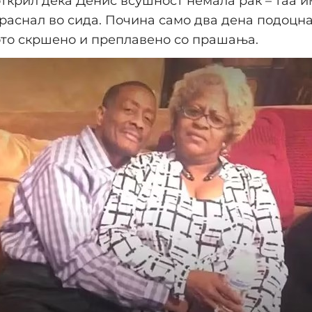
ткрил дека Денис всушност немала рак – таа и
ераснал во сида. Почина само два дена подоцна
ото скршено и преплавено со прашања.