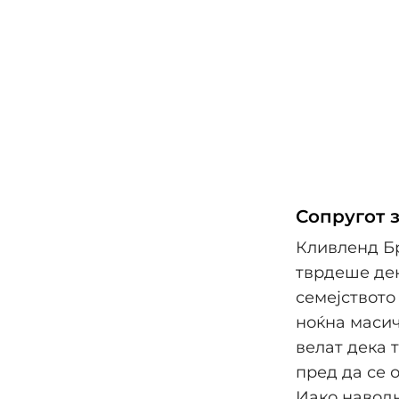
Сопругот 
Кливленд Бр
тврдеше дек
семејството
ноќна масич
велат дека 
пред да се 
Иако наводн