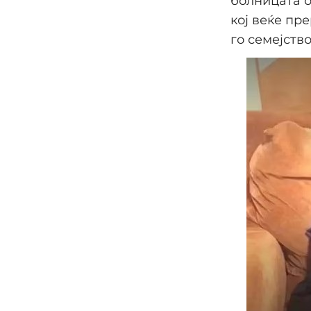
болницата о
кој веќе пр
го семејств