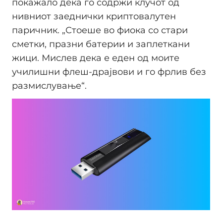
покажало дека го содржи клучот од
нивниот заеднички криптовалутен
паричник. „Стоеше во фиока со стари
сметки, празни батерии и заплеткани
жици. Мислев дека е еден од моите
училишни флеш-драјвови и го фрлив без
размислување“.