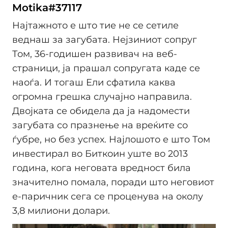
Motika#37117
Најтажното е што тие не се сетиле
веднаш за загубата. Нејзиниот сопруг
Том, 36-годишен развивач на веб-
страници, ја прашал сопругата каде се
наоѓа. И тогаш Ели сфатила каква
огромна грешка случајно направила.
Двојката се обидела да ја надомести
загубата со празнење на вреќите со
ѓубре, но без успех. Најлошото е што Том
инвестирал во Биткоин уште во 2013
година, кога неговата вредност била
значително помала, поради што неговиот
е-паричник сега се проценува на околу
3,8 милиони долари.