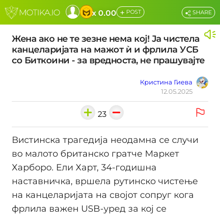
+
x 0.00
POST
SHARE
Жена ако не те зезне нема кој! Ја чистела
канцеларијата на мажот ѝ и фрлила УСБ
со Биткоини - за вредноста, не прашувајте
Кристина Гиева
12.05.2025
23
Вистинска трагедија неодамна се случи
во малото британско гратче Маркет
Харборо. Ели Харт, 34-годишна
наставничка, вршела рутинско чистење
на канцеларијата на својот сопруг кога
фрлила важен USB-уред за кој се