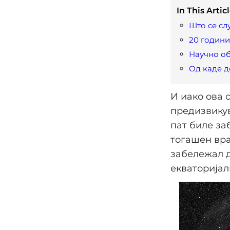
In This Articl
Што се сл
20 годин
Научно о
Од каде д
И иако ова 
предизвикув
пат биле за
тогашен вра
забележал д
екваторијал