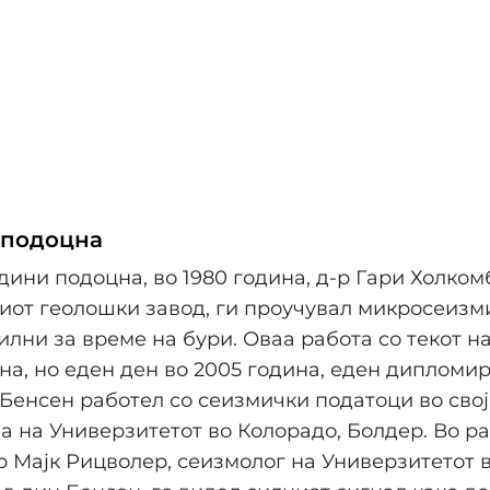
 подоцна
одини подоцна, во 1980 година, д-р Гари Холкомб
от геолошки завод, ги проучувал микросеизми
силни за време на бури. Оваа работа со текот н
на, но еден ден во 2005 година, еден дипломи
 Бенсен работел со сеизмички податоци во свој
а на Универзитетот во Колорадо, Болдер. Во ра
д-р Мајк Рицволер, сеизмолог на Универзитетот 