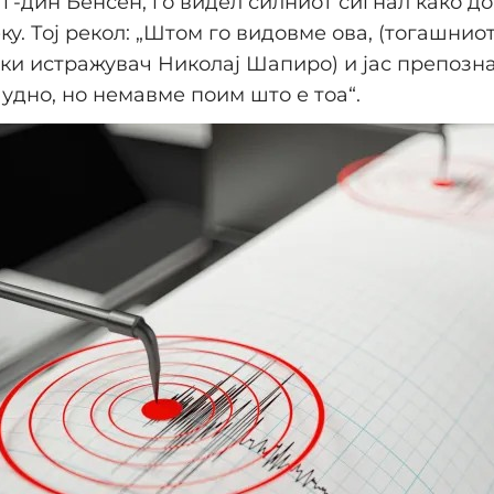
 г-дин Бенсен, го видел силниот сигнал како до
ку. Тој рекол: „Штом го видовме ова, (тогашнио
ки истражувач Николај Шапиро) и јас препозн
удно, но немавме поим што е тоа“.