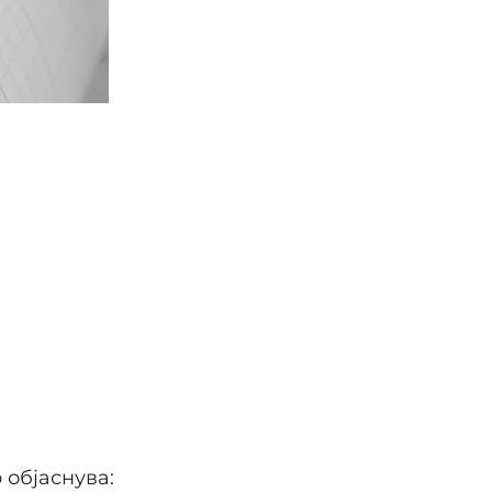
 објаснува: