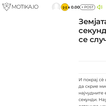
x 0.00
+
POST
Земјат
секунд
се слу
И покрај сè
да скрие ми
најчудните 
секунди. На