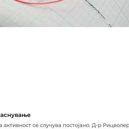
јаснување
 активност се случува постојано. Д-р Рицволер