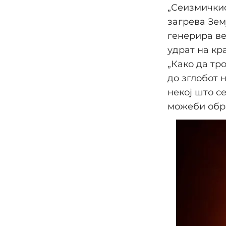
„Сеизмичкио
загрева Зем
генерира ве
удрат на кра
„Како да тр
до зглобот н
некој што се
можеби обра