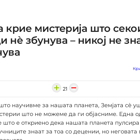
а крие мистерија што секо
и нè збунува – никој не зн
чува
Кри
21
 што научивме за нашата планета, Земјата сè у
стерии што не можеме да ги објасниме. Една о
е што е откриено дека нашата планета пулсира
учниците знаат за тоа со децении, но неговата