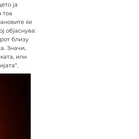
ето ја
а тоа
рановите ќе
ој објаснува:
орот близу
а. Значи,
ката, или
јата“.