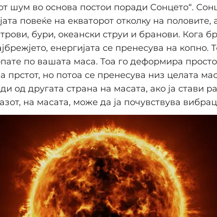
т шум во основа постои поради Сонцето“. Сонц
јата повеќе на екваторот отколку на половите, 
трови, бури, океански струи и бранови. Кога б
јбрежјето, енергијата се пренесува на копно. Т
опате по вашата маса. Тоа го деформира прост
а прстот, но потоа се пренесува низ целата мас
ди од другата страна на масата, ако ја стави ра
зот, на масата, може да ја почувствува вибраци