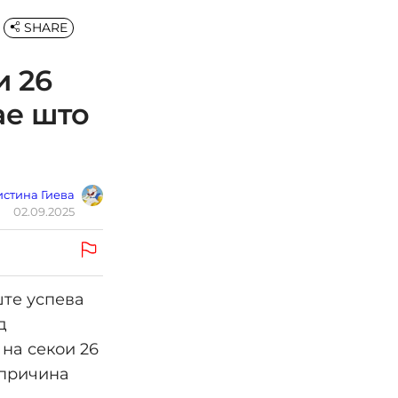
SHARE
и 26
ае што
стина Гиева
02.09.2025
ште успева
д
 на секои 26
 причина