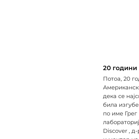
20 години
Потоа, 20 г
Американски
дека се нај
била изгубе
по име Грег
лабораториј
Discover , 