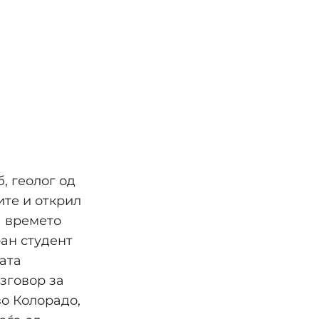
, геолог од
те и открил
а времето
ран студент
ата
зговор за
во Колорадо,