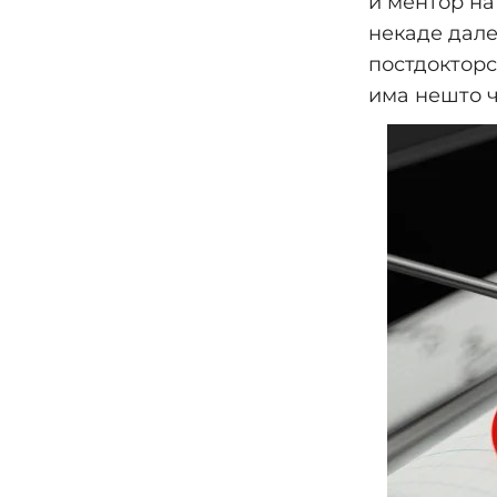
и ментор на
некаде дале
постдокторс
има нешто ч