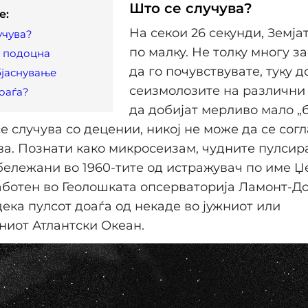
Што се случува?
e:
На секои 26 секунди, Земја
учува?
по малку. Не толку многу з
и подоцна
да го почувствувате, туку 
бјаснување
сеизмолозите на различни
оаѓа?
да добијат мерливо мало „
се случува со децении, никој не може да се сог
а. Познати како микросеизам, чудните пулсир
бележани во 1960-тите од истражувач по име Џ
ботен во Геолошката опсерваторија Ламонт-Дое
ека пулсот доаѓа од некаде во јужниот или
ниот Атлантски Океан.