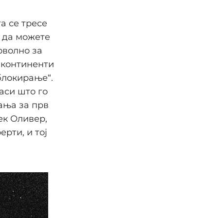
та се тресе
а да можете
доволно за
 континенти
блокирање“.
ласи што го
ања за прв
ек Оливер,
рти, и тој