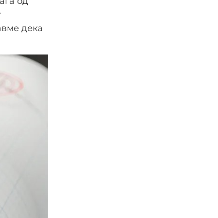
аѓа од
т
авме дека