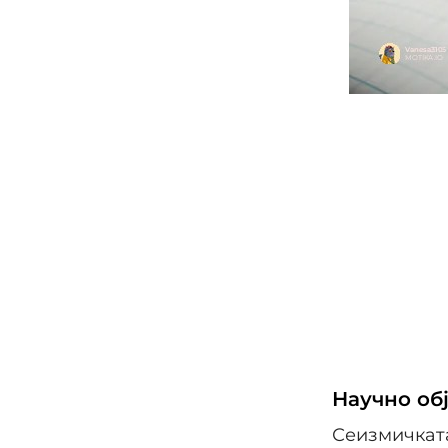
Научно об
Сеизмичката