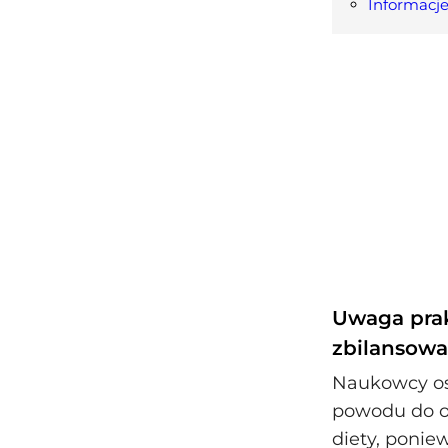
Informacje
Uwaga prak
zbilansowa
Naukowcy ost
powodu do ob
diety, ponie