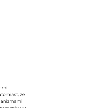
tami
tomiast, że
chanizmami