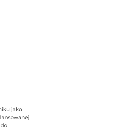
niku jako
ilansowanej
 do