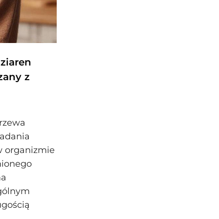
ziaren
zany z
drzewa
adania
w organizmie
nionego
ma
gólnym
ugością