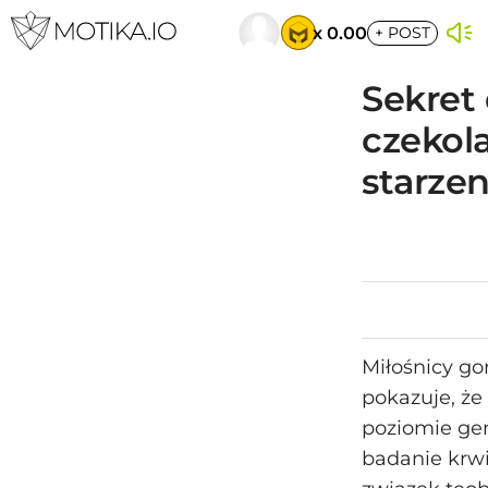
x 0.00
+
POST
Sekret
czekol
starze
Miłośnicy go
pokazuje, że
poziomie gen
badanie krwi