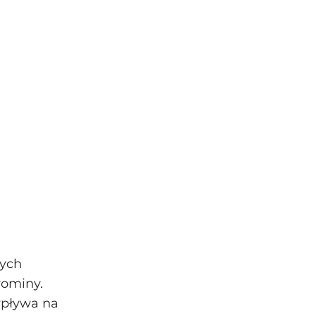
nych
rominy.
wpływa na