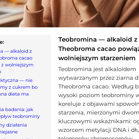
Teobromina — alkaloid z 
e:
Theobroma cacao powią
 — alkaloid z
wolniejszym starzeniem
eobroma cacao
 z wolniejszym
Teobromina jest alkaloidem
m
wytwarzanym przez ziarna 
ktyczna — nie
Theobroma cacao. Według b
jmy z cukrem bo
ana dieta ma
wysoki poziom teobrominy 
koreluje z objawami spowol
a badania: jak
starzenia, mierzonymi dwo
pływ teobrominy
kluczowymi wskaźnikami: o
y działania
wzorcem metylacji DNA i dł
niejasne
telomerów chromosomów.