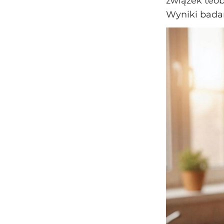
związek teob
Wyniki badań