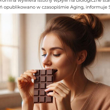
romina wywiera istotny wpływ na biologiczne star
 opublikowano w czasopiśmie Aging, informuje S