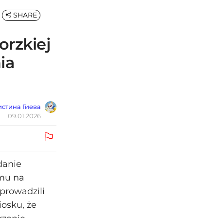
SHARE
orzkiej
ia
стина Гиева
09.01.2026
danie
zmu na
prowadzili
iosku, że