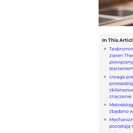
In This Articl
Teobromina
ziaren Th
powiązany
starzenie
Uwaga pra
przesadza
zbilansow
znaczenie
Metodologi
zbadano w
Mechanizm
pozostają 