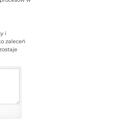
 procesów w
y i
ko zaleceń
zostaje