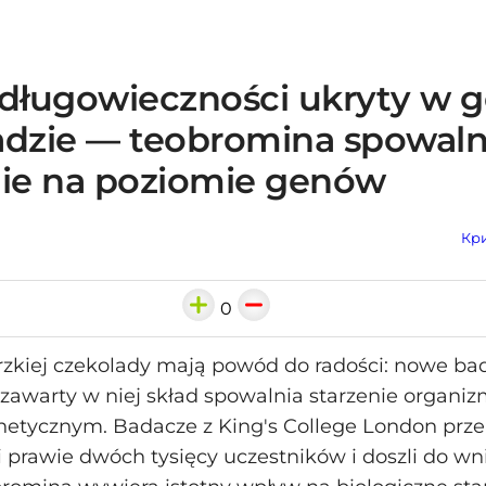
 długowieczności ukryty w g
adzie — teobromina spowaln
nie na poziomie genów
Кри
0
rzkiej czekolady mają powód do radości: nowe ba
 zawarty w niej skład spowalnia starzenie organi
etycznym. Badacze z King's College London prze
 prawie dwóch tysięcy uczestników i doszli do wn