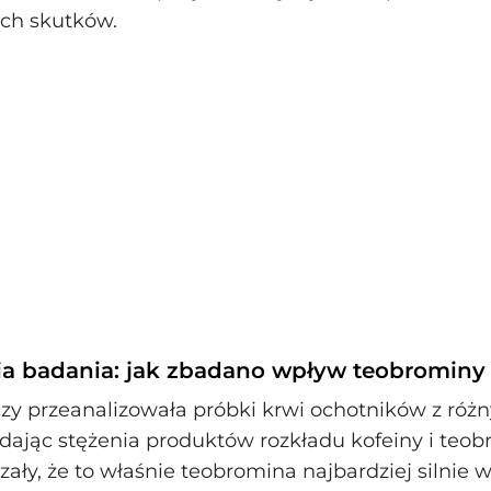
ch skutków.
a badania: jak zbadano wpływ teobrominy
y przeanalizowała próbki krwi ochotników z róż
adając stężenia produktów rozkładu kofeiny i teob
ały, że to właśnie teobromina najbardziej silnie 