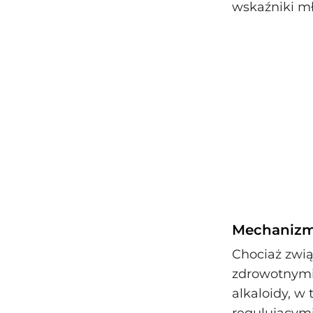
wskaźniki m
Mechanizmy
Chociaż zwią
zdrowotnymi,
alkaloidy, 