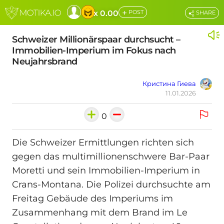
+
x 0.00
POST
SHARE
Schweizer Millionärspaar durchsucht –
Immobilien-Imperium im Fokus nach
Neujahrsbrand
Кристина Гиева
11.01.2026
0
Die Schweizer Ermittlungen richten sich
gegen das multimillionenschwere Bar‑Paar
Moretti und sein Immobilien‑Imperium in
Crans‑Montana. Die Polizei durchsuchte am
Freitag Gebäude des Imperiums im
Zusammenhang mit dem Brand im Le