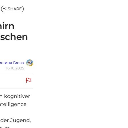
SHARE
irn
ischen
стина Гиева
16.10.2025
 kognitiver
ntelligence
 der Jugend,