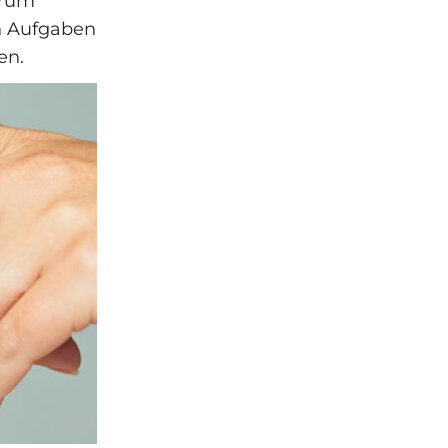
arum
n Aufgaben
en.