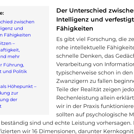
Der Unterschied zwische
e:
Intelligenz und verfestig
schied zwischen
Fähigkeiten
lligenz und
en Fähigkeiten
Es gibt viel Forschung, die ze
itzen –
rohe intellektuelle Fähigkeit
ftigkeit,
schnelle Denken, das Gedäch
 und mehr
Verarbeitung von Informatio
r Führung,
t und Politik
typischerweise schon in den
Zwanzigern zu fallen beginn
r als Höhepunkt –
Teile der Realität zeigen jed
dung zur
Rechenleistung allein erklärt
ung der
wir in der Praxis funktioniere
t
sollten auf psychologische 
 beständig sind und echte Leistung vorhersagen. 
ifizierten wir 16 Dimensionen, darunter Kernkognit