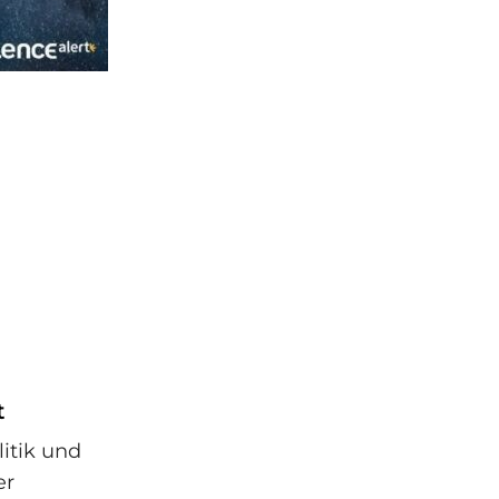
t
itik und
er