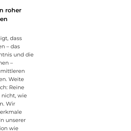
n roher
ten
igt, dass
en – das
tnis und die
nen –
 mittleren
en. Weite
och: Reine
 nicht, wie
n. Wir
Merkmale
In unserer
ion wie