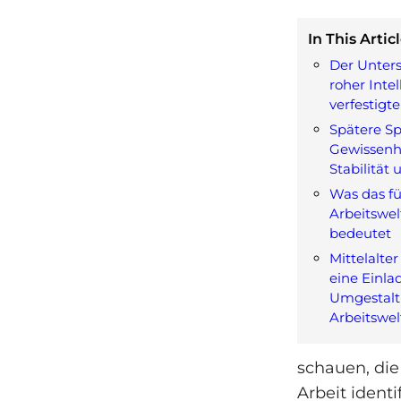
In This Articl
Der Unter
roher Inte
verfestigt
Spätere Sp
Gewissenha
Stabilität
Was das fü
Arbeitswel
bedeutet
Mittelalte
eine Einla
Umgestalt
Arbeitswel
schauen, die
Arbeit ident