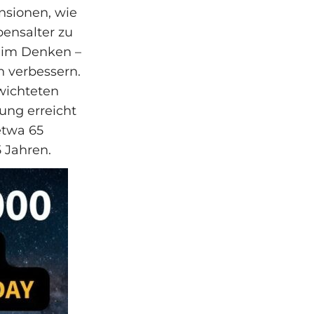
nsionen, wie
bensalter zu
n im Denken –
n verbessern.
wichteten
tung erreicht
etwa 65
5 Jahren.