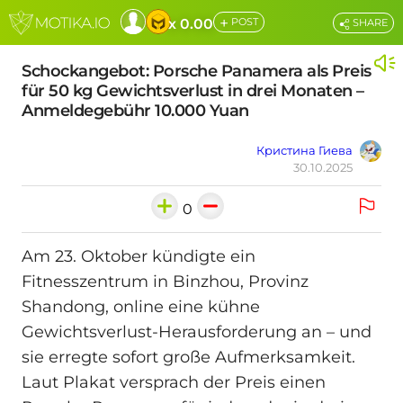
+
x 0.00
POST
SHARE
Schockangebot: Porsche Panamera als Preis
für 50 kg Gewichtsverlust in drei Monaten –
Anmeldegebühr 10.000 Yuan
Кристина Гиева
30.10.2025
0
Am 23. Oktober kündigte ein
Fitnesszentrum in Binzhou, Provinz
Shandong, online eine kühne
Gewichtsverlust-Herausforderung an – und
sie erregte sofort große Aufmerksamkeit.
Laut Plakat versprach der Preis einen