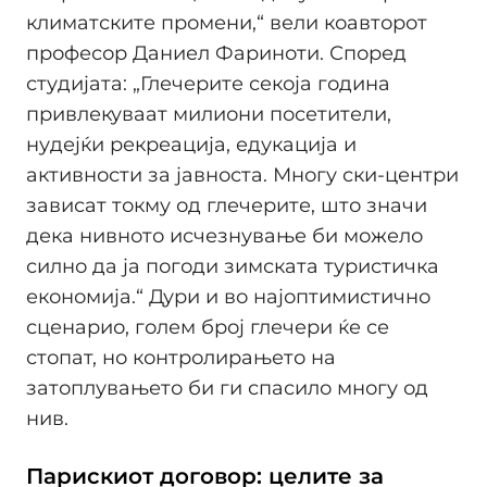
климатските промени,“ вели коавторот
професор Даниел Фариноти. Според
студијата: „Глечерите секоја година
привлекуваат милиони посетители,
нудејќи рекреација, едукација и
активности за јавноста. Многу ски-центри
зависат токму од глечерите, што значи
дека нивното исчезнување би можело
силно да ја погоди зимската туристичка
економија.“ Дури и во најоптимистично
сценарио, голем број глечери ќе се
стопат, но контролирањето на
затоплувањето би ги спасило многу од
нив.
Парискиот договор: целите за