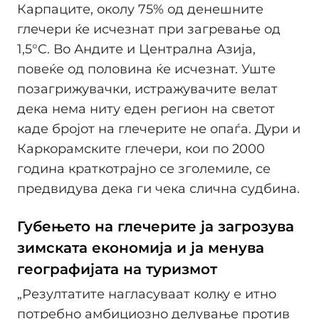
Карпаците, околу 75% од денешните
глечери ќе исчезнат при загревање од
1,5°C. Во Андите и Централна Азија,
повеќе од половина ќе исчезнат. Уште
позагрижувачки, истражувачите велат
дека нема ниту еден регион на светот
каде бројот на глечерите не опаѓа. Дури и
Каркорамските глечери, кои по 2000
година краткотрајно се зголемиле, се
предвидува дека ги чека слична судбина.
Губењето на глечерите ја загрозува
зимската економија и ја менува
географијата на туризмот
„Резултатите нагласуваат колку е итно
потребно амбициозно делување против