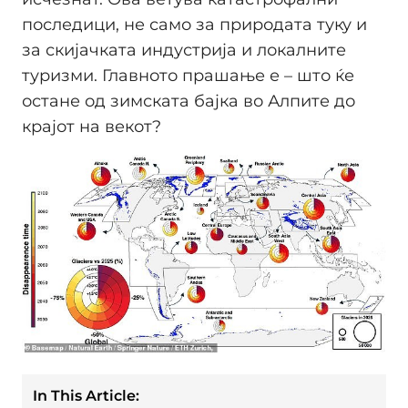
последици, не само за природата туку и
за скијачката индустрија и локалните
туризми. Главното прашање е – што ќе
остане од зимската бајка во Алпите до
крајот на векот?
In This Article: