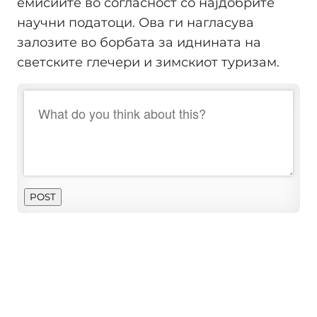
емисиите во согласност со најдобрите
научни податоци. Ова ги нагласува
залозите во борбата за иднината на
светските глечери и зимскиот туризам.
POST