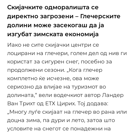
Скијачките одморалишта се
директно загрозени – Глечерските
долини може засекогаш да ја
изгубат зимската економија
Иако не сите скијачки центри се
лоцирани на глечери, голем дел од нив ги
користат за сигурен снег, посебно за
продолжени сезони. „Кога глечер
комплетно ќе исчезне, ова може
сериозно да влијае на туризмот во
долината,“ вели водечкиот автор Ландер
Ван Трихт од ЕТХ Цирих. Тој додава:
„Многу луѓе скијаат на глечер во рана или
доцна зима, па дури и лето, затоа што
условите на снегот се понадежни на