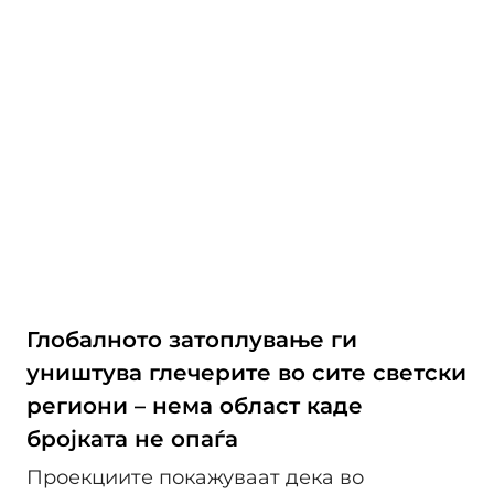
Глобалното затоплување ги
уништува глечерите во сите светски
региони – нема област каде
бројката не опаѓа
Проекциите покажуваат дека во