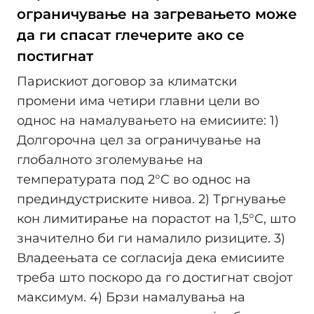
ограничување на загревањето може
да ги спасат глечерите ако се
постигнат
Парискиот договор за климатски
промени има четири главни цели во
однос на намалувањето на емисиите: 1)
Долгорочна цел за ограничување на
глобалното зголемување на
температурата под 2°C во однос на
прединдустриските нивоа. 2) Тргнување
кон лимитирање на порастот на 1,5°C, што
значително би ги намалило ризиците. 3)
Владеењата се согласија дека емисиите
треба што поскоро да го достигнат својот
максимум. 4) Брзи намалувања на