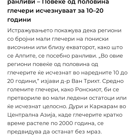
ранливи – Повеќе од половина
глечери исчезнуваат за 10–20
години
Истражувањето покажува дека региони
со бројни мали глечери на пониски
височини или близу екваторот, како што
се Алпите, се посебно ранливи. „Во овие
региони повеќе од половина од
глечерите ќе исчезнат во наредните 10 до
20 години,“ изјави д-р Ван Трихт. Средно
големите глечери, како Ронскиот, би се
претвориле во мали ледени остатоци или
ќе исчезнат целосно. Дури и Каркарам во
Централна Азија, каде глечерите кратко
време растеле по 2000 година, се
предвидува да останат без мраз.