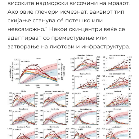
високите надморски височини на мразот.
Ако овие глечери исчезнат, ваквиот тип
скијање станува сé потешко или
невозможно.“ Некои ски-центри веќе се
адаптираат со преместување или
затворање на лифтови и инфраструктура.