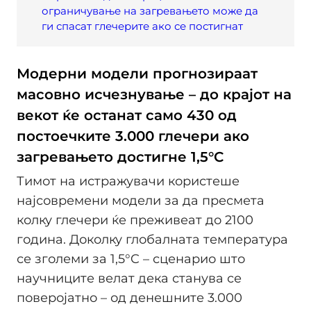
ограничување на загревањето може да
ги спасат глечерите ако се постигнат
Модерни модели прогнозираат
масовно исчезнување – до крајот на
векот ќе останат само 430 од
постоечките 3.000 глечери ако
загревањето достигне 1,5°C
Тимот на истражувачи користеше
најсовремени модели за да пресмета
колку глечери ќе преживеат до 2100
година. Доколку глобалната температура
се зголеми за 1,5°C – сценарио што
научниците велат дека станува се
поверојатно – од денешните 3.000