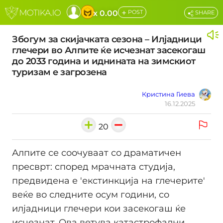
+
x 0.00
POST
SHARE
Збогум за скијачката сезона – Илјадници
глечери во Алпите ќе исчезнат засекогаш
до 2033 година и иднината на зимскиот
туризам е загрозена
Кристина Гиева
16.12.2025
20
Алпите се соочуваат со драматичен
пресврт: според мрачната студија,
предвидена е 'екстинкција на глечерите'
веќе во следните осум години, со
илјадници глечери кои засекогаш ќе
исчезнат. Ова ветува катастрофални