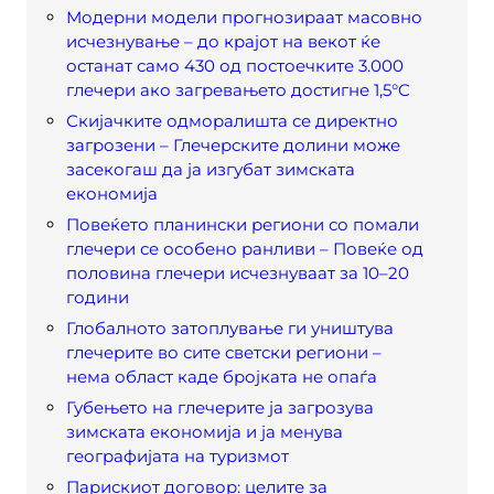
Модерни модели прогнозираат масовно
исчезнување – до крајот на векот ќе
останат само 430 од постоечките 3.000
глечери ако загревањето достигне 1,5°C
Скијачките одморалишта се директно
загрозени – Глечерските долини може
засекогаш да ја изгубат зимската
економија
Повеќето планински региони со помали
глечери се особено ранливи – Повеќе од
половина глечери исчезнуваат за 10–20
години
Глобалното затоплување ги уништува
глечерите во сите светски региони –
нема област каде бројката не опаѓа
Губењето на глечерите ја загрозува
зимската економија и ја менува
географијата на туризмот
Парискиот договор: целите за