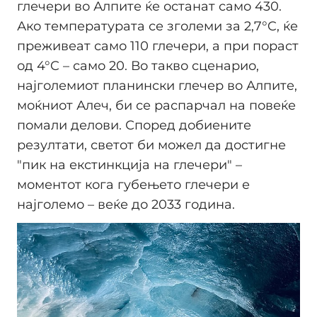
глечери во Алпите ќе останат само 430.
Ако температурата се зголеми за 2,7°C, ќе
преживеат само 110 глечери, а при пораст
од 4°C – само 20. Во такво сценарио,
најголемиот планински глечер во Алпите,
моќниот Алеч, би се распарчал на повеќе
помали делови. Според добиените
резултати, светот би можел да достигне
"пик на екстинкција на глечери" –
моментот кога губењето глечери е
најголемо – веќе до 2033 година.