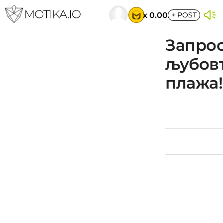
x 0.00
+
POST
Запрос
љубовт
плажа!