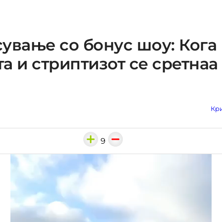
ување со бонус шоу: Кога
а и стриптизот се сретнаа
Кри
9