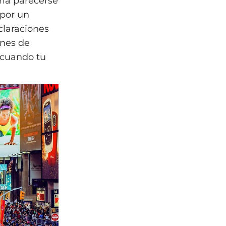
ría parecerse
 por un
claraciones
anes de
 cuando tu