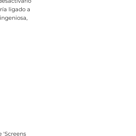
esactivarlo
ía ligado a
ingeniosa,
e 'Screens