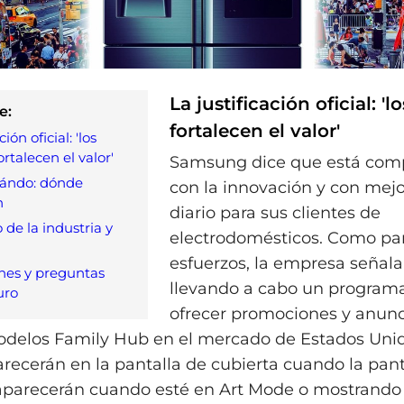
La justificación oficial: '
e:
fortalecen el valor'
ción oficial: 'los
rtalecen el valor'
Samsung dice que está com
ándo: dónde
con la innovación y con mejor
n
diario para sus clientes de
 de la industria y
electrodomésticos. Como par
esfuerzos, la empresa señala
nes y preguntas
llevando a cabo un programa
uro
ofrecer promociones y anunc
odelos Family Hub en el mercado de Estados Unid
recerán en la pantalla de cubierta cuando la pant
 aparecerán cuando esté en Art Mode o mostrand