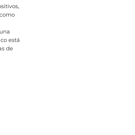
sitivos,
n como
 una
ico está
as de