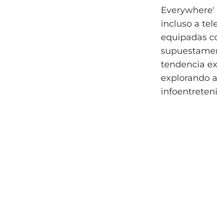
Everywhere' 
incluso a te
equipadas co
supuestament
tendencia ex
explorando a
infoentreten