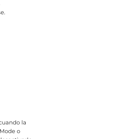
s
e.
 cuando la
t Mode o