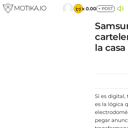
x 0.00
+
POST
Samsun
cartel
la casa
Si es digital
es la lógica 
electrodomés
pegar anunci