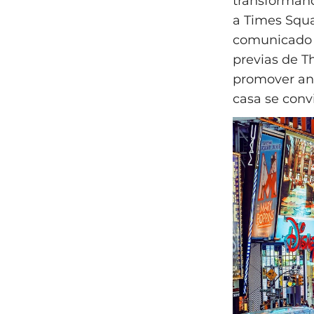
transformand
a Times Squa
comunicado d
previas de T
promover an
casa se conv