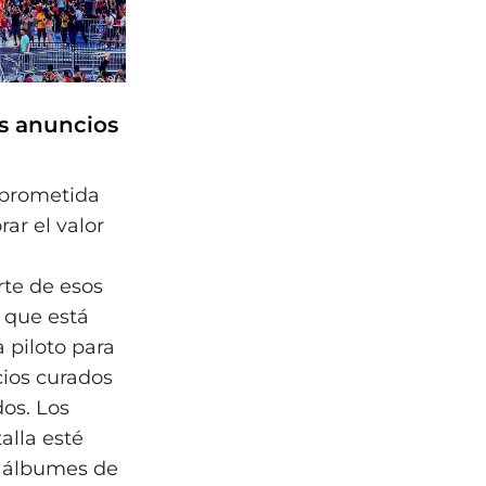
los anuncios
prometida
ar el valor
te de esos
 que está
 piloto para
ios curados
os. Los
alla esté
o álbumes de