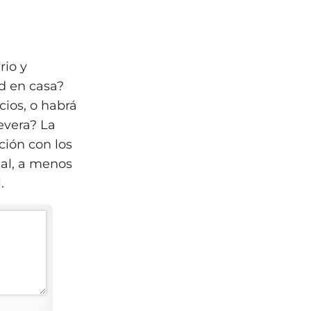
rio y
ad en casa?
cios, o habrá
evera? La
ción con los
ial, a menos
.