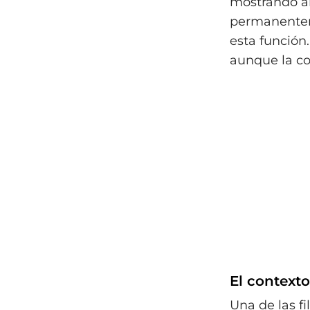
mostrando ál
permanenteme
esta función
aunque la co
El contexto
Una de las f