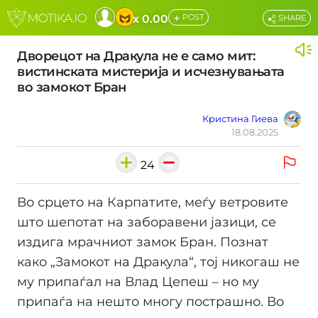
+
x 0.00
POST
SHARE
Дворецот на Дракулa не e само мит:
вистинската мистерија и исчезнувањата
во замокот Бран
Кристина Гиева
18.08.2025
24
Во срцето на Карпатите, меѓу ветровите
што шепотат на заборавени јазици, се
издига мрачниот замок Бран. Познат
како „Замокот на Дракулa“, тој никогаш не
му припаѓал на Влад Цепеш – но му
припаѓа на нешто многу пострашно. Во