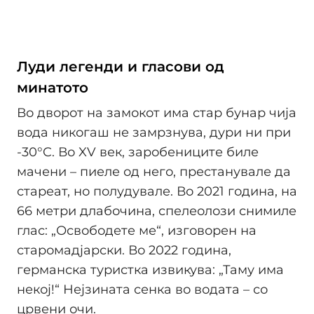
Луди легенди и гласови од
минатото
Во дворот на замокот има стар бунар чија
вода никогаш не замрзнува, дури ни при
-30°C. Во XV век, заробениците биле
мачени – пиеле од него, престанувале да
стареат, но полудувале. Во 2021 година, на
66 метри длабочина, спелеолози снимиле
глас: „Освободете ме“, изговорен на
старомадјарски. Во 2022 година,
германска туристка извикува: „Таму има
некој!“ Нејзината сенка во водата – со
црвени очи.