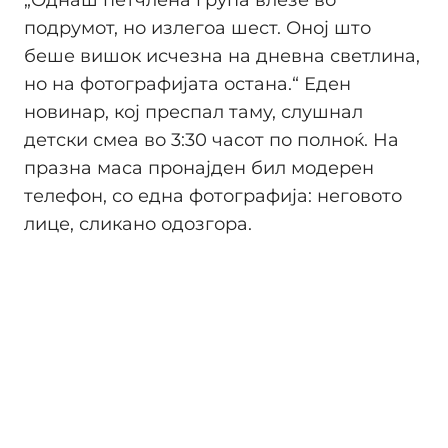
„Однаш петчлена група влезе во
подрумот, но излегоа шест. Оној што
беше вишок исчезна на дневна светлина,
но на фотографијата остана.“ Еден
новинар, кој преспал таму, слушнал
детски смеа во 3:30 часот по полноќ. На
празна маса пронајден бил модерен
телефон, со една фотографија: неговото
лице, сликано одозгора.