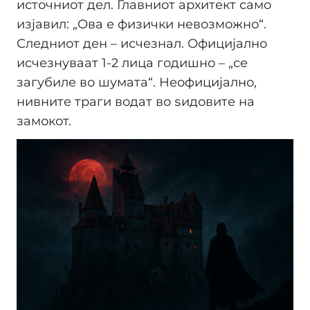
источниот дел. Главниот архитект само
изјавил: „Ова е физички невозможно“.
Следниот ден – исчезнал. Официјално
исчезнуваат 1-2 лица годишно – „се
загубиле во шумата“. Неофицијално,
нивните траги водат во ѕидовите на
замокот.