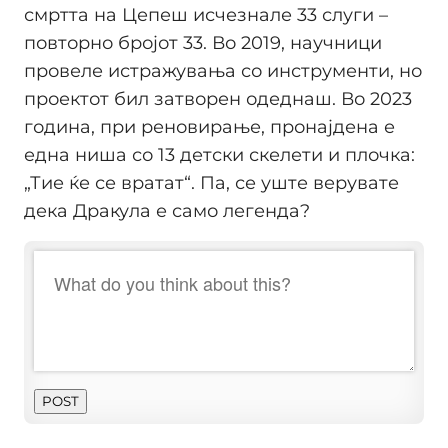
смртта на Цепеш исчезнале 33 слуги –
повторно бројот 33. Во 2019, научници
провеле истражувања со инструменти, но
проектот бил затворен одеднаш. Во 2023
година, при реновирање, пронајдена е
една ниша со 13 детски скелети и плочка:
„Тие ќе се вратат“. Па, се уште верувате
дека Дракулa е само легенда?
POST