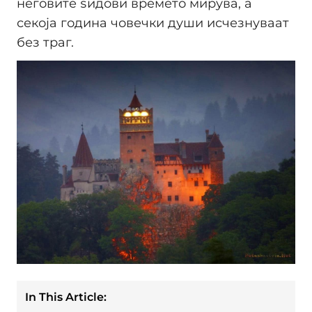
неговите ѕидови времето мирува, а
секоја година човечки души исчезнуваат
без траг.
In This Article: