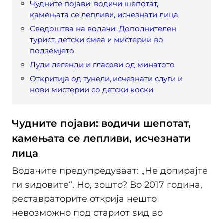
Чудните појави: водичи шепотат,
камењата се лепливи, исчезнати лица
Сведоштва на водачи: Дополнителен
турист, детски смеа и мистерии во
подземјето
Луди легенди и гласови од минатото
Откритија од тунели, исчезнати слуги и
нови мистерии со детски коски
Чудните појави: водичи шепотат,
камењата се лепливи, исчезнати
лица
Водачите предупредуваат: „Не допирајте
ги ѕидовите“. Но, зошто? Во 2017 година,
реставраторите открија нешто
невозможно под стариот ѕид во