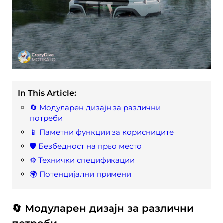
In This Article:
🔄 Модуларен дизајн за различни
потреби
📱 Паметни функции за корисниците
🛡️ Безбедност на прво место
⚙️ Технички спецификации
🌍 Потенцијални примени
🔄 Модуларен дизајн за различни