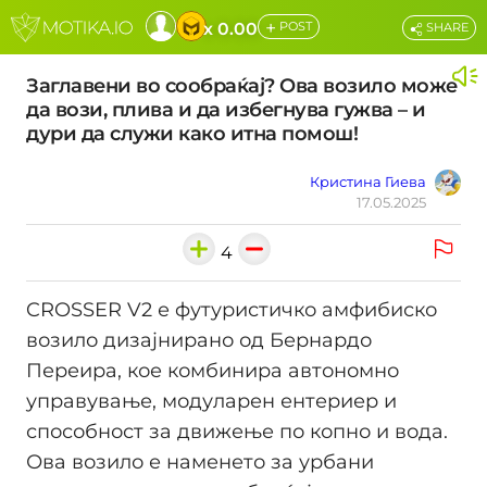
+
x 0.00
POST
SHARE
Заглавени во сообраќај? Ова возило може
да вози, плива и да избегнува гужва – и
дури да служи како итна помош!
Кристина Гиева
17.05.2025
4
CROSSER V2 е футуристичко амфибиско
возило дизајнирано од Бернардо
Переира, кое комбинира автономно
управување, модуларен ентериер и
способност за движење по копно и вода.
Ова возило е наменето за урбани