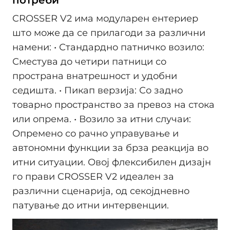
потреби
CROSSER V2 има модуларен ентериер
што може да се прилагоди за различни
намени: • Стандардно патничко возило:
Сместува до четири патници со
пространа внатрешност и удобни
седишта. • Пикап верзија: Со задно
товарно пространство за превоз на стока
или опрема. • Возило за итни случаи:
Опремено со рачно управување и
автономни функции за брза реакција во
итни ситуации. Овој флексибилен дизајн
го прави CROSSER V2 идеален за
различни сценарија, од секојдневно
патување до итни интервенции.