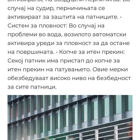
случај на судир, перничињата се
активираат за заштита на патниците. •
Систем за пловност: Во случај на
проблеми во вода, возилото автоматски
активира уреди за пловност за да остане
на површината. • Копче за итен прекин:
Секој патник има пристап до копче за
итен прекин на патувањето. Овие мерки
обезбедуваат високо ниво на безбедност
за сите патници.