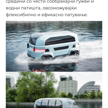
средини со чести сообраќајни гужви и
водни патишта, овозможувајќи
флексибилно и ефикасно патување.