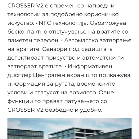
CROSSER V2 е опремен со напредни
технологии за подобрено корисничко
искуство: • NFC технологија: Овозможува
бесконтактно отклучување на вратите со
паметен телефон. • Автоматско затворање
на вратите: Сензори под седиштата
детектираат присуство и автоматски ги
затвораат вратите. • Информативен
дисплеј: Централен екран што прикажува
информации за рутата, временските
услови и статусот на возилото. Овие
функции го прават патувањето со
CROSSER V2 безбедно и удобно.