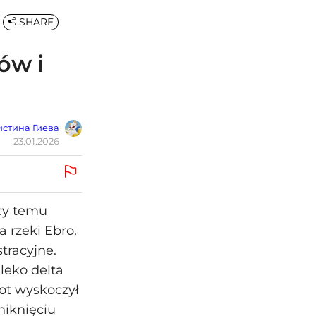
SHARE
ów i
стина Гиева
23.01.2026
ęcy temu
 rzeki Ebro.
stracyjne.
leko delta
kot wyskoczył
niknięciu