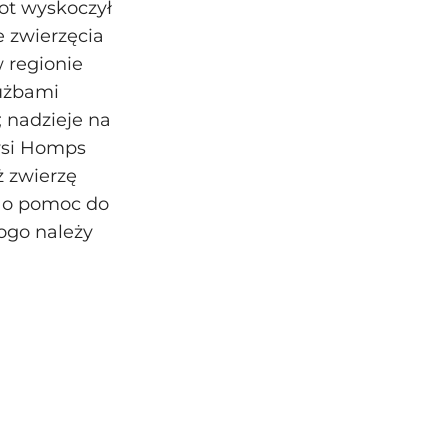
kot wyskoczył
e zwierzęcia
w regionie
użbami
; nadzieje na
 wsi Homps
ż zwierzę
ę o pomoc do
ogo należy