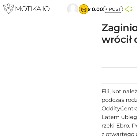
x 0.00
+
POST
Zaginio
wrócił
Fili, kot nal
podczas rodz
OddityCentral
Latem ubiegł
rzeki Ebro. 
z otwartego 