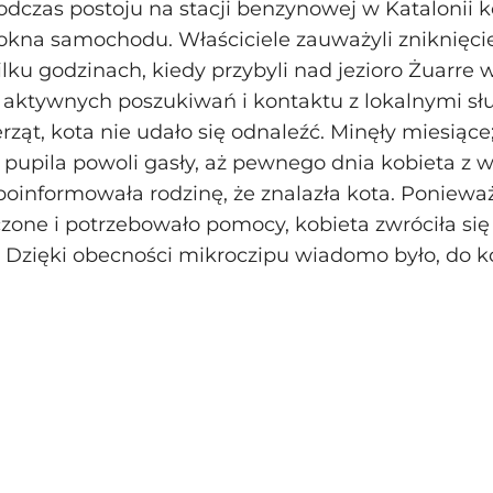
Podczas postoju na stacji benzynowej w Katalonii 
okna samochodu. Właściciele zauważyli zniknięci
ilku godzinach, kiedy przybyli nad jezioro Żuarre 
aktywnych poszukiwań i kontaktu z lokalnymi sł
rząt, kota nie udało się odnaleźć. Minęły miesiące
 pupila powoli gasły, aż pewnego dnia kobieta z
poinformowała rodzinę, że znalazła kota. Poniewa
zone i potrzebowało pomocy, kobieta zwróciła si
 Dzięki obecności mikroczipu wiadomo było, do k