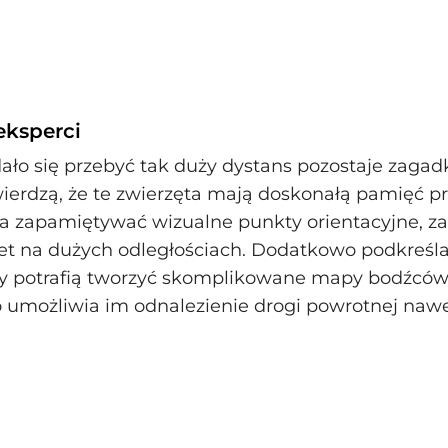
ksperci
dało się przebyć tak duży dystans pozostaje zagadk
twierdzą, że te zwierzęta mają doskonałą pamięć p
a zapamiętywać wizualne punkty orientacyjne, za
t na dużych odległościach. Dodatkowo podkreślaj
 potrafią tworzyć skomplikowane mapy bodźcó
o umożliwia im odnalezienie drogi powrotnej naw