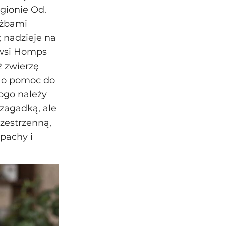
egionie Od.
użbami
; nadzieje na
 wsi Homps
ż zwierzę
ę o pomoc do
ogo należy
 zagadką, ale
rzestrzenną,
pachy i