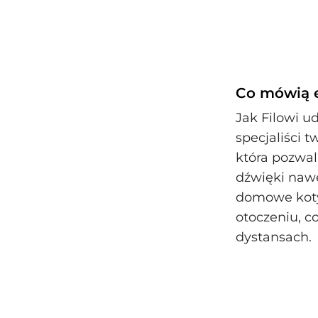
Co mówią e
Jak Filowi u
specjaliści 
która pozwal
dźwięki nawe
domowe koty
otoczeniu, c
dystansach.