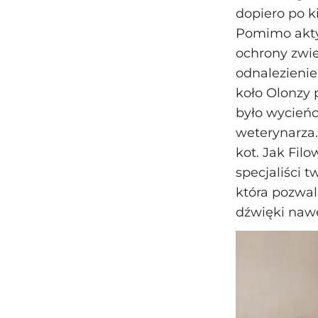
dopiero po k
Pomimo akty
ochrony zwie
odnalezienie
koło Olonzy 
było wycieńc
weterynarza.
kot. Jak Filo
specjaliści 
która pozwal
dźwięki nawe