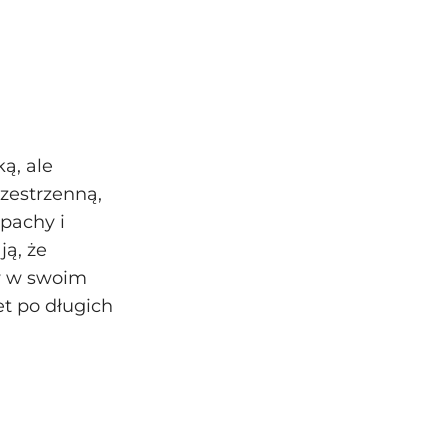
ą, ale
rzestrzenną,
pachy i
ą, że
w w swoim
et po długich