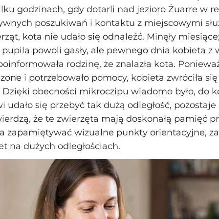
ilku godzinach, gdy dotarli nad jezioro Żuarre w r
wnych poszukiwań i kontaktu z miejscowymi sł
rząt, kota nie udało się odnaleźć. Minęły miesiące
 pupila powoli gasły, ale pewnego dnia kobieta z
poinformowała rodzinę, że znalazła kota. Poniewa
zone i potrzebowało pomocy, kobieta zwróciła si
 Dzięki obecności mikroczipu wiadomo było, do k
wi udało się przebyć tak dużą odległość, pozostaje
twierdzą, że te zwierzęta mają doskonałą pamięć p
a zapamiętywać wizualne punkty orientacyjne, za
t na dużych odległościach.