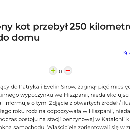
ny kot przebył 250 kilometr
 do domu
Кри
0
eżący do Patryka i Evelin Sirów, zaginął pięć miesi
innego wypoczynku we Hiszpanii, niedaleko ujścia
 informuje o tym. Zdjęcie z otwartych źródeł / ilu
ego roku rodzina odpoczywała w Hiszpanii, nieda
Podczas postoju na stacji benzynowej w Katalonii 
okna samochodu. Właściciele zorientowali się w z