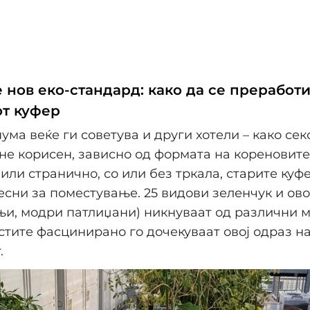
 нов еко-стандард: како да се преработи
т куфер
ума веќе ги советува и други хотели – како сек
не корисен, зависно од формата на кореновите
или странично, со или без тркала, старите куф
есни за поместување. 25 видови зеленчук и ов
њи, модри патлиџани) никнуваат од различни 
остите фасцинирано го дочекуваат овој одраз н
.