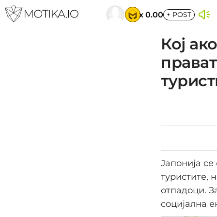
x 0.00
+
POST
Кој ак
прават
турист
Јапонија се
туристите, 
отпадоци. З
социјална е