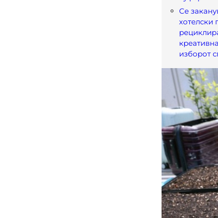
Се закану
хотелски 
рециклир
креативна
изборот с