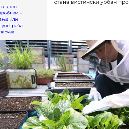
стана вистински урбан про
ва општ
проблем –
ање или
 употреба,
пасува