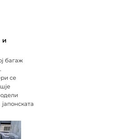
 и
ој багаж
.
ери се
ошје
модели
а јапонската