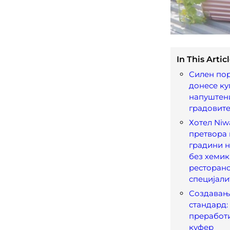
In This Articl
Силен пор
донесе к
напуштен
градовит
Хотел Niw
претвора 
градини н
без хемик
ресторан
специјали
Создавање
стандард:
преработ
куфер