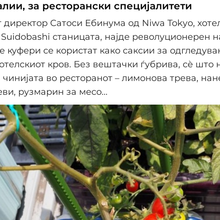
алии, за ресторански специјалитети
 директор Сатоси Ебинума од Niwa Tokyo, хоте
 Suidobashi станицата, најде револуционерен н
 куфери се користат како саксии за одгледув
хотелскиот кров. Без вештачки ѓубрива, сè што 
 чинијата во ресторанот – лимонова трева, нане
ви, рузмарин за месо...