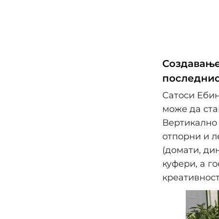
Создавање
последнио
Сатоси Ебин
може да ста
Вертикално 
отпорни и л
(домати, ди
куфери, а г
креативност