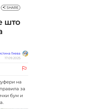
SHARE
е што
а
стина Гиева
17.09.2025
куфери на
правила за
ички бум и
а.