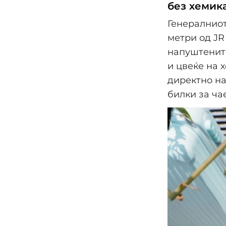
без хемик
Генералниот
метри од JR
напуштените
и цвеќе на 
директно на
билки за чае