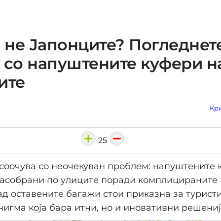
о не Јапонците? Погледнет
 со напуштените куфери н
ите
Кри
25
 соочува со неочекуван проблем: напуштените 
насобрани по улиците поради комплицираните 
ад оставените багажи стои приказна за турист
нигма која бара итни, но и иновативни решениј