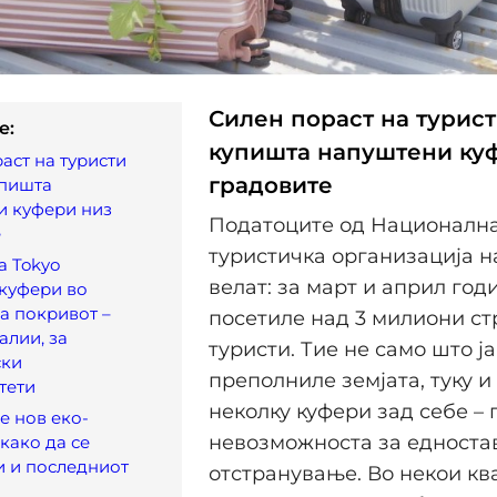
Силен пораст на турис
e:
купишта напуштени ку
аст на туристи
градовите
упишта
и куфери низ
Податоците од Националн
е
туристичка организација н
a Tokyo
велат: за март и април год
куфери во
а покривот –
посетиле над 3 милиони ст
алии, за
туристи. Тие не само што ја
ски
преполниле земјата, туку и
тети
неколку куфери зад себе –
 нов еко-
невозможноста за едноста
 како да се
и и последниот
отстранување. Во некои кв