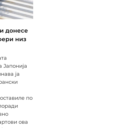
ти донесе
фери низ
ата
а Јапонија
инава ја
рански
 оставиле по
 поради
вно
артови ова