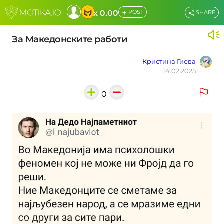
+
x 0.00
POST
SHARE
За Македонските работи
Кристина Гиева
14.02.2025
0