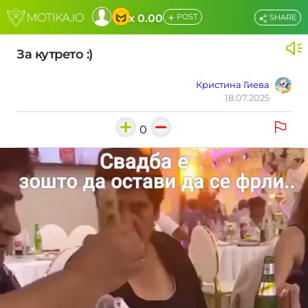
+
x 0.00
POST
SHARE
За кутрето :)
Кристина Гиева
18.07.2025
0