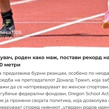
увач, роден како маж, постави рекорд н
00 метри
а предизвика бурни реакции, особено по нео
едба на претседателот Доналд Трамп, која за
жи да се натпреваруваат во женски спортови.
 губење федерални фондови, Oregon School Acti
 не ја промени својата политика, која дозволува
еваруваат според нивниот „утврден родов иден