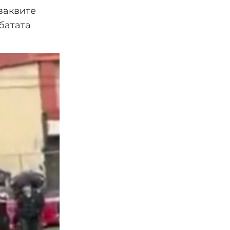
ваквите
батата