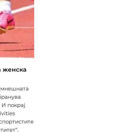
а женска
дамнешната
бранува
 И покрај
vities
 спортистите
титет“.