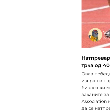
Натпревар
трка од 4
Оваа побед
извршна нар
биолошки ма
заканите за
Association
да се натпр