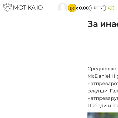
x 0.00
+
POST
За инае
Средношколе
McDaniel Hi
натпреварот 
секунди, Га
натпреварув
Победи и во