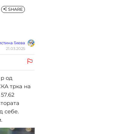
SHARE
стина Гиева
21.03.2025
ар од
СКА трка на
 57.62
втората
д себе.
.