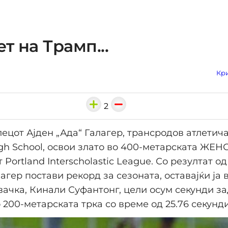
т на Трамп...
Кри
2
цот Ајден „Ада“ Галагер, трансродов атлетич
gh School, освои злато во 400-метарската ЖЕН
Portland Interscholastic League. Со резултат од
лагер постави рекорд за сезоната, оставајќи ја 
ачка, Кинали Суфантонг, цели осум секунди за
 200-метарската трка со време од 25.76 секунди