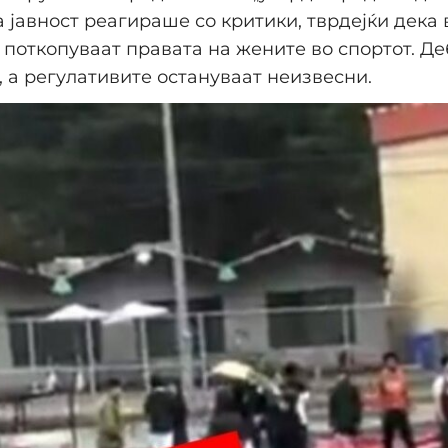
 јавност реагираше со критики, тврдејќи дека 
 поткопуваат правата на жените во спортот. Де
 а регулативите остануваат неизвесни.