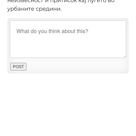
неизвесност и притисок кај луѓето во
урбаните средини.
POST