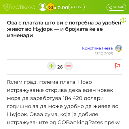
+
x 0.00
POST
SHARE
Ова е платата што ви е потребна за удобен
живот во Њујорк — и бројката ќе ве
изненади
Кристина Гиева
13.10.2025
26
Голем град, голема плата. Ново
истражување открива дека еден човек
мора да заработува 184.420 долари
годишно за да може удобно да живее во
Њујорк. Оваа сума, која ја добиле
истражувачите од GOBankingRates преку