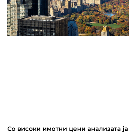
Со високи имотни цени анализата ја