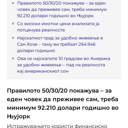
Правилото 50/30/20 покажува – за еден
човек да преживее сам, треба минимум
92.210 долари годишно во Њујорк
Со високи имотни цени анализата ја
потценува реалноста
Најскапиот град за удобно живеење е
Сан Хозе – таму ви требаат 264.946
долари годишно
Ова се најскапите 10 градови во Америка
за удобно живеење – пад на реалноста
кај американскиот сон
Правилото 50/30/20 покажува – за
еден човек да преживее сам, треба
минимум 92.210 долари годишно во
Њујорк
Истражувањето користи финансиско