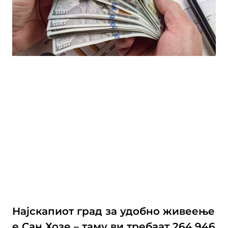
Најскапиот град за удобно живеење
е Сан Хозе – таму ви требаат 264.946