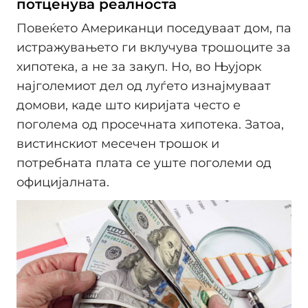
потценува реалноста
Повеќето Американци поседуваат дом, па
истражувањето ги вклучува трошоците за
хипотека, а не за закуп. Но, во Њујорк
најголемиот дел од луѓето изнајмуваат
домови, каде што киријата често е
поголема од просечната хипотека. Затоа,
вистинскиот месечен трошок и
потребната плата се уште поголеми од
официјалната.