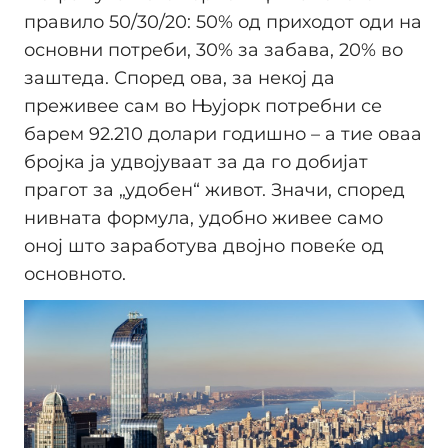
правило 50/30/20: 50% од приходот оди на
основни потреби, 30% за забава, 20% во
заштеда. Според ова, за некој да
преживее сам во Њујорк потребни се
барем 92.210 долари годишно – а тие оваа
бројка ја удвојуваат за да го добијат
прагот за „удобен“ живот. Значи, според
нивната формула, удобно живее само
оној што заработува двојно повеќе од
основното.