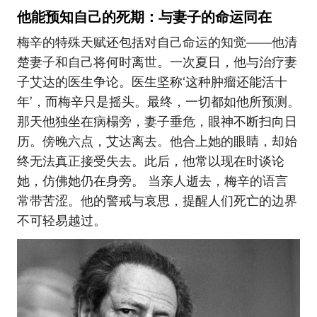
他能预知自己的死期：与妻子的命运同在
梅辛的特殊天赋还包括对自己命运的知觉——他清
楚妻子和自己将何时离世。一次夏日，他与治疗妻
子艾达的医生争论。医生坚称‘这种肿瘤还能活十
年’，而梅辛只是摇头。最终，一切都如他所预测。
那天他独坐在病榻旁，妻子垂危，眼神不断扫向日
历。傍晚六点，艾达离去。他合上她的眼睛，却始
终无法真正接受失去。此后，他常以现在时谈论
她，仿佛她仍在身旁。 当亲人逝去，梅辛的语言
常带苦涩。他的警戒与哀思，提醒人们死亡的边界
不可轻易越过。