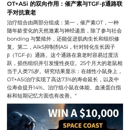
OT+A5i 的双向作用：催产素与TGF-β通路联
手对抗衰老
治疗组合由两部分组成：第一，催产素OT，一种
随年龄变化的天然激素与神经递质，除了参与社会
bonding 与繁殖外，还能促进肌肉生长和组织修
复。第二，Alk5抑制剂A5i，针对转化生长因子
β（TGF-β）通路。这个通路在衰老时容易过度活
跃，损伤组织并引发慢性炎症。25个月大的老鼠相
当于人类75岁。研究结果显示：在雄性小鼠身上，
OT+A5i治疗实现了高达73%的寿命延长，以及中
位寿命提升14%。治疗组小鼠在体能、血液蛋白指
标和短期记忆方面也有改善。"