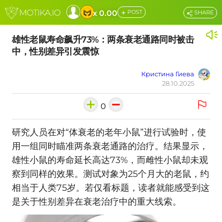
+
x 0.00
POST
SHARE
雄性老鼠寿命飙升73%：两条衰老通路同时被击
中，性别差异引发震惊
Кристина Гиева
28.10.2025
0
研究人员在对“体衰老的老年小鼠”进行试验时，使
用一组同时瞄准两条衰老通路的治疗。结果显示，
雄性小鼠的寿命延长高达73%，而雌性小鼠却未观
察到同样的效果。测试对象为25个月大的老鼠，约
相当于人类75岁。若仅看标题，读者就能感受到这
是关于性别差异在衰老治疗中的重大线索。