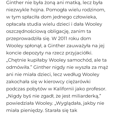
Ginther nie była żoną ani matką, lecz była
niezwykle hojna. Pomogła wielu rodzinom,
w tym spłaciła dom jednego człowieka,
opłacała studia wielu dzieci i dała Wooley
oszczędnościową obligację, zanim ta
przeprowadziła się. W 2011 roku dom
Wooley spłonął, a Ginther zauważyła na jej
koncie depozyty na rzecz przyjaciółki.
„Chętnie kupiłaby Wooley samochód, ale ta
odmówiła.” Ginther nigdy nie wyszła za mąż
ani nie miała dzieci, lecz według Wooley
zakochała się w kierowcy ciężarówki
podczas pobytów w Kalifornii jako profesor.
„Nigdy byś nie zgadł, że jest miliarderką,”
powiedziała Wooley. „Wyglądała, jakby nie
miała pieniędzy. Starała się tak