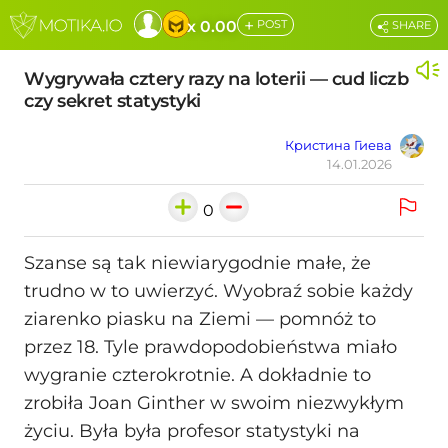
+
x 0.00
POST
SHARE
Wygrywała cztery razy na loterii — cud liczb
czy sekret statystyki
Кристина Гиева
14.01.2026
0
Szanse są tak niewiarygodnie małe, że
trudno w to uwierzyć. Wyobraź sobie każdy
ziarenko piasku na Ziemi — pomnóż to
przez 18. Tyle prawdopodobieństwa miało
wygranie czterokrotnie. A dokładnie to
zrobiła Joan Ginther w swoim niezwykłym
życiu. Była była profesor statystyki na