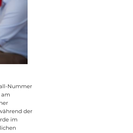
rball-Nummer
e am
her
 während der
rde im
lichen