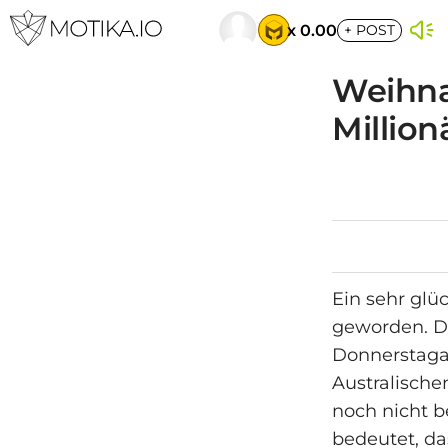
x 0.00
+
POST
Weihna
Million
Ein sehr glü
geworden. D
Donnerstaga
Australische
noch nicht b
bedeutet, d