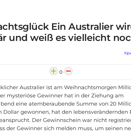
chtsglück Ein Australier wi
är und weiß es vielleicht no
Кри
0
cklicher Australier ist am Weihnachtsmorgen Milli
er mysteriöse Gewinner hat in der Ziehung am
bend eine atemberaubende Summe von 20 Milli
n Dollar gewonnen, hat den lebensverändernden P
eansprucht. Der Gewinnschein war nicht registrie
ass der Gewinner sich melden muss, um seinen n