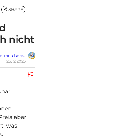
SHARE
rd
ch nicht
стина Гиева
26.12.2025
onär
onen
reis aber
rt, was
eu