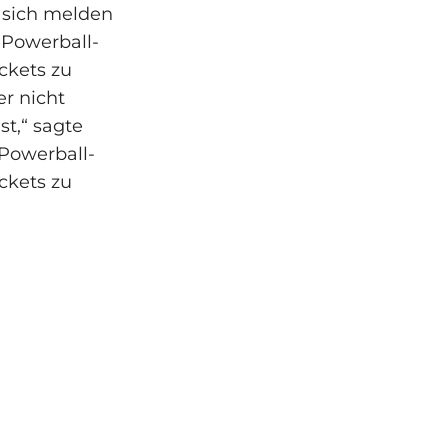
 sich melden
 Powerball-
ckets zu
er nicht
t,“ sagte
 Powerball-
ckets zu