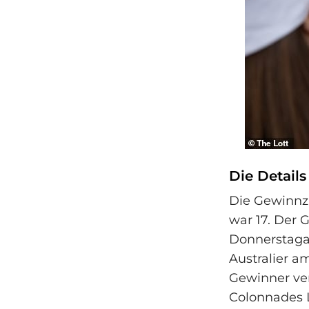
Die Detail
Die Gewinnza
war 17. Der 
Donnerstagab
Australier a
Gewinner ve
Colonnades L