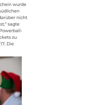
chein wurde
südlichen
darüber nicht
t,“ sagte
 Powerball-
ckets zu
17. Die