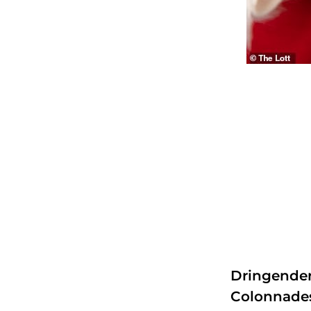
Dringender
Colonnades