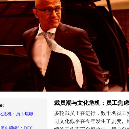
裁员潮与文化危机：员工焦虑
e:
多轮裁员正在进行，数千名员工
化危机：员工焦虑
司文化似乎在今年发生了剧变。
历史缠绕”：DEC