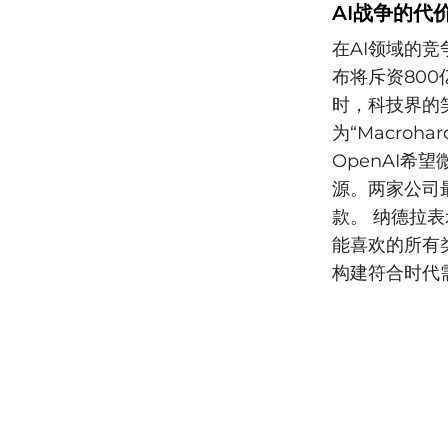
AI战争的代
在AI领域的
布将斥资800
时，科技界的
为“Macro
OpenAI
源。两家公司
款。 纳德拉
能喜欢的所有
构建符合时代