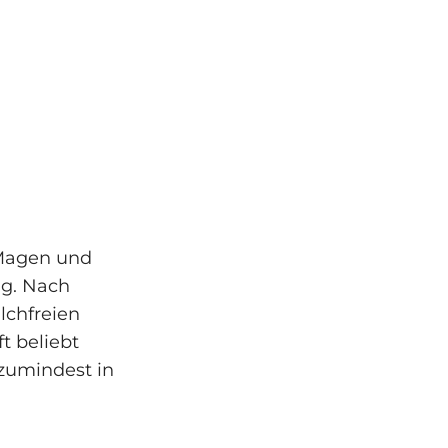
 Magen und
ng. Nach
lchfreien
t beliebt
 zumindest in