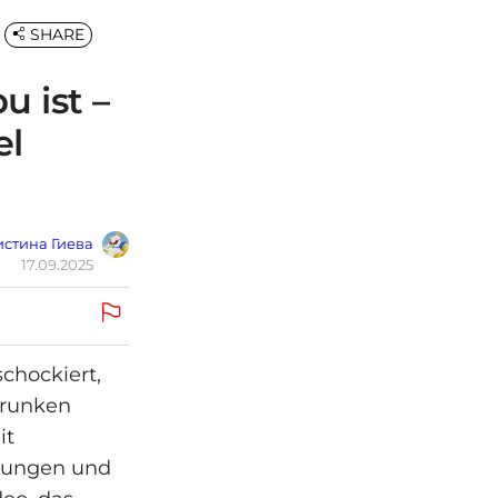
SHARE
 ist –
el
стина Гиева
17.09.2025
chockiert,
trunken
it
ndungen und