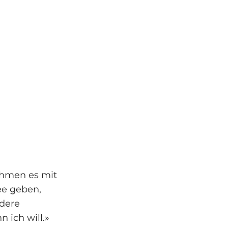
ehmen es mit
ee geben,
ndere
 ich will.»