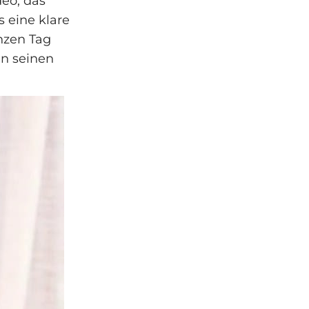
deo, das
s eine klare
nzen Tag
in seinen