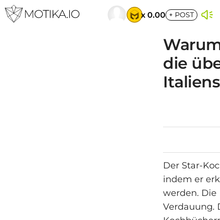
x 0.00
+
POST
Warum 
die üb
Italiens
Der Star-Koc
indem er erk
werden. Die 
Verdauung. D