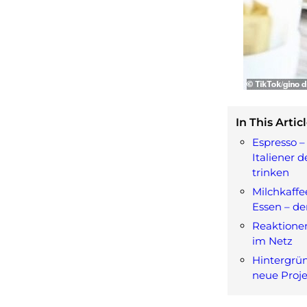
In This Articl
Espresso –
Italiener 
trinken
Milchkaff
Essen – d
Reaktione
im Netz
Hintergrün
neue Proj