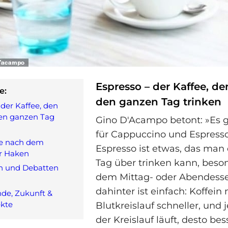
Espresso – der Kaffee, den
e:
den ganzen Tag trinken
 der Kaffee, den
den ganzen Tag
Gino D'Acampo betont: »Es gi
für Cappuccino und Espresso
ee nach dem
Espresso ist etwas, das man
er Haken
Tag über trinken kann, beso
n und Debatten
dem Mittag- oder Abendesse
dahinter ist einfach: Koffei
de, Zukunft &
ekte
Blutkreislauf schneller, und j
der Kreislauf läuft, desto bes