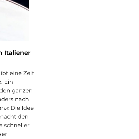
 Italiener
bt eine Zeit
. Ein
 den ganzen
nders nach
n.« Die Idee
n macht den
e schneller
ser