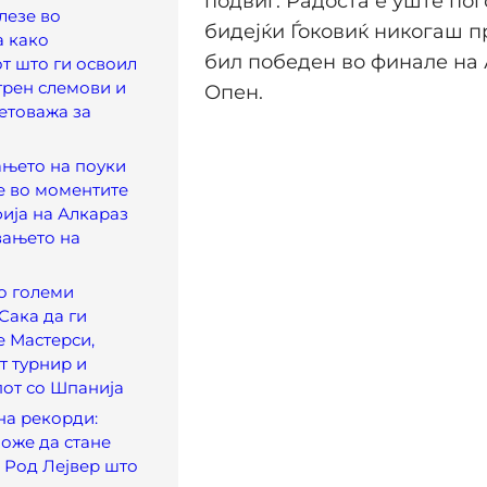
подвиг. Радоста е уште по
лезе во
бидејќи Ѓоковиќ никогаш п
а како
бил победен во финале на 
т што ги освоил
грен слемови и
Опен.
етоважа за
ањето на поуки
е во моментите
ија на Алкараз
вањето на
о големи
Сака да ги
е Мастерси,
 турнир и
пот со Шпанија
на рекорди:
оже да стане
 Род Лејвер што