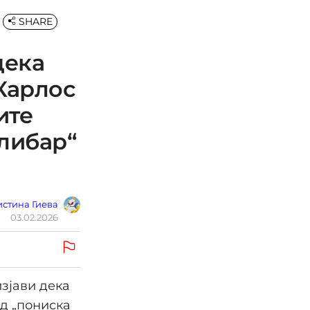
SHARE
дека
Карлос
ите
либар“
стина Гиева
03.02.2026
зјави дека
д „пониска