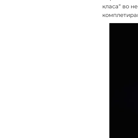
класа“ во н
комплетирањ