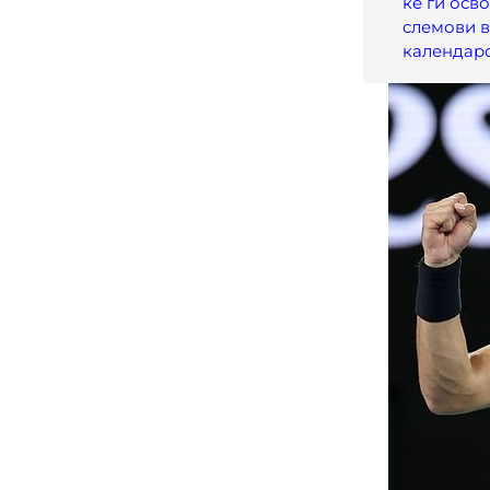
ќе ги осво
слемови в
календар