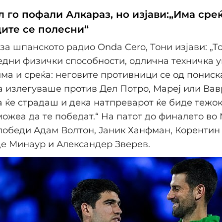
 го пофали Алкараз, но изјави:„Има среќ
ите се полесни“
за шпанското радио Onda Cero, Тони изјави: „То
дни физички способности, одлична техничка у
 има и среќа: неговите противници се од пониск
а излегуваше против Дел Потро, Мареј или Вав
 ќе страдаш и дека натпреварот ќе биде тежок
можеа да те победат.“ На патот до финалето во
победи Адам Волтон, Јаник Ханфман, Корентин
де Минаур и Александер Зверев.