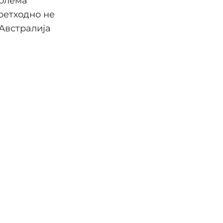
голема
ретходно не
Австралија