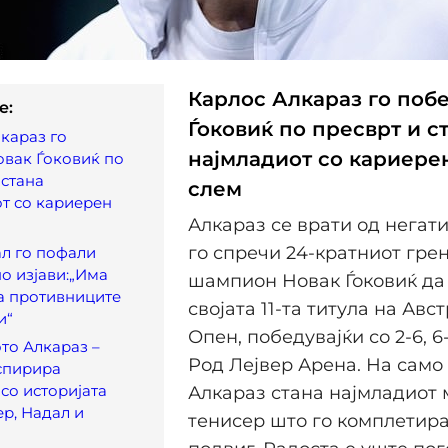
Карлос Алкараз го поб
e:
Ѓоковиќ по пресврт и с
караз го
најмладиот со кариере
вак Ѓоковиќ по
 стана
слем
т со кариерен
Алкараз се врати од негати
го спречи 24-кратниот гре
л го пофали
но изјави:„Има
шампион Новак Ѓоковиќ да 
га противниците
својата 11-та титула на Авс
и“
Опен, победувајќи со 2-6, 6-2
то Алкараз –
Род Лејвер Арена. На само 
спирира
со историјата
Алкараз стана најмладиот
р, Надал и
тенисер што го комплетира