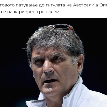
еговото патување до титулата на Австралија Оп
е на кариерен грен слем.