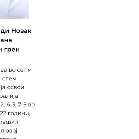
еди Новак
тана
н грен
ва во сет и
н слем
ја освои
тралија
, 6-3, 7-5 во
22 години,
 машки
л овој