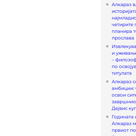
Алкараз в
историјат
најмладио
четирите 
планира т
прослава
Извлекув
и уживањ
– филозоф
по освоју
титулата
Алкараз с
амбиции: 
освои сит
завршниот
Дејвис ку
Годината 
Алкараз м
првиот по