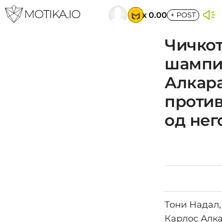
x 0.00
+
POST
Чичкот
шампио
Алкара
против
од нег
Тони Надал,
Карлос Алка