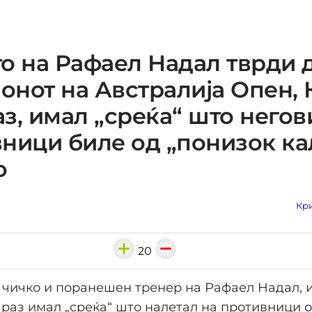
о на Рафаел Надал тврди 
нот на Австралија Опен, 
з, имал „среќа“ што негов
ници биле од „понизок ка
о
Кри
20
 чичко и поранешен тренер на Рафаел Надал, и
раз имал „среќа“ што налетал на противници о