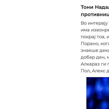
Тони Надал
противниц
Во интервју 
има извонре
покрај тоа,
Порано, ког
знаеше дека
добар ден, 
Алкараз ги 
Пол, Алекс 