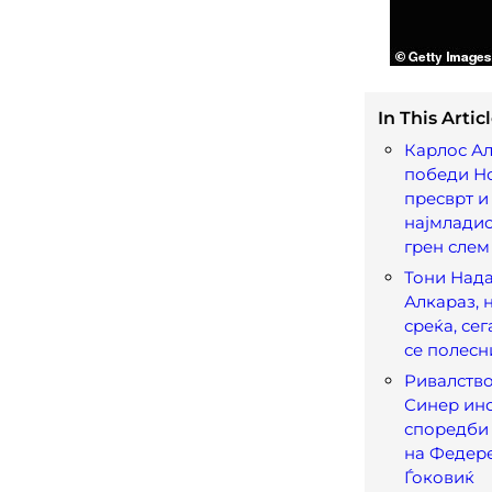
In This Articl
Карлос Ал
победи Но
пресврт и
најмладио
грен слем
Тони Нада
Алкараз, 
среќа, се
се полесн
Ривалство
Синер ин
споредби 
на Федере
Ѓоковиќ