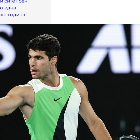
и сите грен
о една
ска година