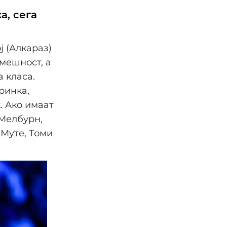
а, сега
ј (Алкараз)
мешност, а
а класа.
ринка,
. Ако имаат
 Мелбурн,
 Муте, Томи