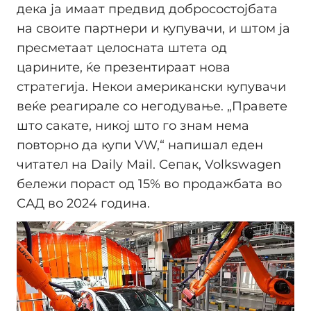
дека ја имаат предвид добросостојбата
на своите партнери и купувачи, и штом ја
пресметаат целосната штета од
царините, ќе презентираат нова
стратегија. Некои американски купувачи
веќе реагирале со негодување. „Правете
што сакате, никој што го знам нема
повторно да купи VW,“ напишал еден
читател на Daily Mail. Сепак, Volkswagen
бележи пораст од 15% во продажбата во
САД во 2024 година.