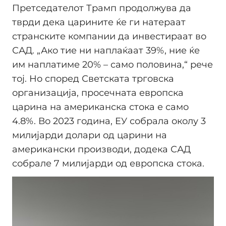
Претседателот Трамп продолжува да
тврди дека царините ќе ги натераат
странските компании да инвестираат во
САД. „Ако тие ни наплаќаат 39%, ние ќе
им наплатиме 20% – само половина,“ рече
тој. Но според Светската трговска
организација, просечната европска
царина на американска стока е само
4.8%. Во 2023 година, ЕУ собрала околу 3
милијарди долари од царини на
американски производи, додека САД
собрале 7 милијарди од европска стока.