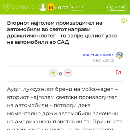
+
x 0.00
POST
SHARE
Вториот најголем производител на
автомобили во светот направи
драматичен потег – го запре целиот увоз
на автомобили во САД
Кристина Гиева
08.04.2025
0
Ауди, луксузниот бренд на Volkswagen –
вториот најголем светски производител
на автомобили – потврди дека
моментално држи автомобили закочени
на американски пристаништа. Причината
е царинската одлука на претседателот