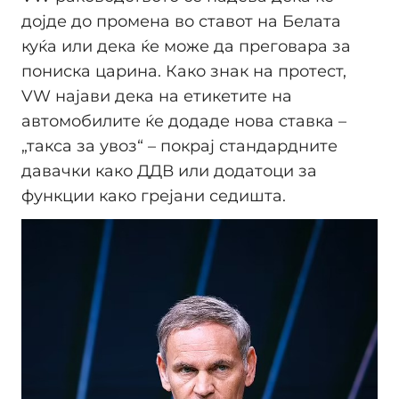
дојде до промена во ставот на Белата
куќа или дека ќе може да преговара за
пониска царина. Како знак на протест,
VW најави дека на етикетите на
автомобилите ќе додаде нова ставка –
„такса за увоз“ – покрај стандардните
давачки како ДДВ или додатоци за
функции како грејани седишта.