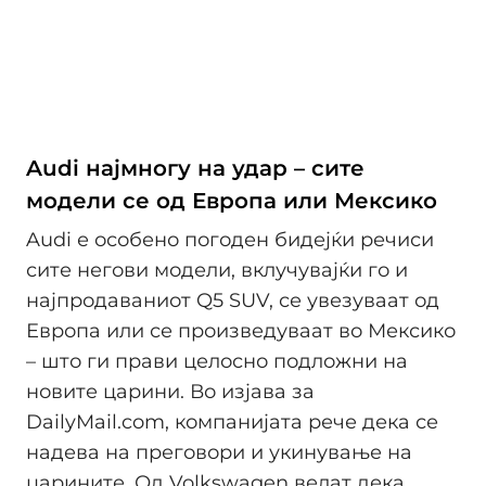
Audi најмногу на удар – сите
модели се од Европа или Мексико
Audi е особено погоден бидејќи речиси
сите негови модели, вклучувајќи го и
најпродаваниот Q5 SUV, се увезуваат од
Европа или се произведуваат во Мексико
– што ги прави целосно подложни на
новите царини. Во изјава за
DailyMail.com, компанијата рече дека се
надева на преговори и укинување на
царините. Од Volkswagen велат дека