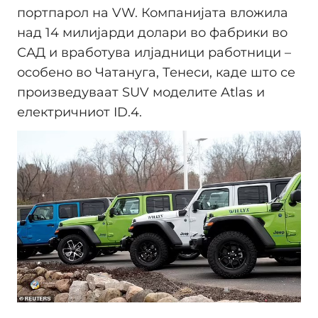
портпарол на VW. Компанијата вложила
над 14 милијарди долари во фабрики во
САД и вработува илјадници работници –
особено во Чатануга, Тенеси, каде што се
произведуваат SUV моделите Atlas и
електричниот ID.4.