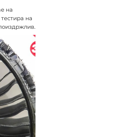
ае на
 тестира на
 поиздржлив.