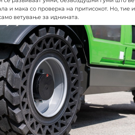
 се развиваат умни, безвоздушни гуми што вет
ала и мака со проверка на притисокот. Но, тие 
само ветување за иднината.