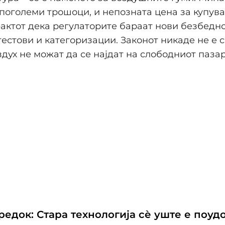
 поголеми трошоци, и непозната цена за купува
фактот дека регулаторите бараат нови безбедн
тестови и категоризации. Законот никаде не е 
здух не можат да се најдат на слободниот пазар
едок: Стара технологија сѐ уште е поуд