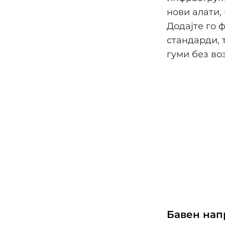
нови алати,
Додајте го 
стандарди, 
гуми без во
Бавен напр