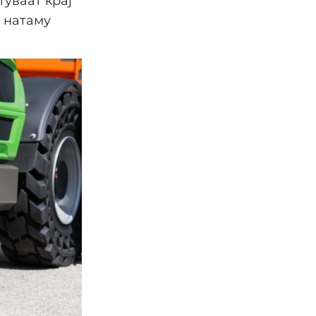
уваат крај
и натаму