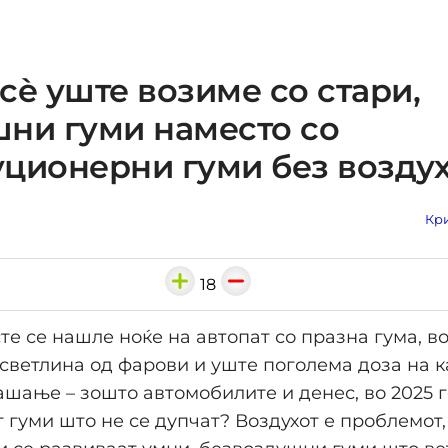
сѐ уште возиме со стари,
ни гуми наместо со
ционерни гуми без возду
Кри
18
те се нашле ноќе на автопат со празна гума, во
 светлина од фарови и уште поголема доза на 
шање – зошто автомобилите и денес, во 2025 г
 гуми што не се дупчат? Воздухот е проблемот, 