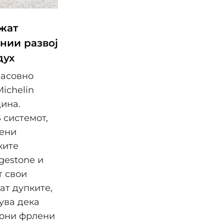
жат
нии развој
дух
масовно
Michelin
дина.
 системот,
мени
ките
gestone и
т свои
ат дупките,
ува дека
иони фрлени