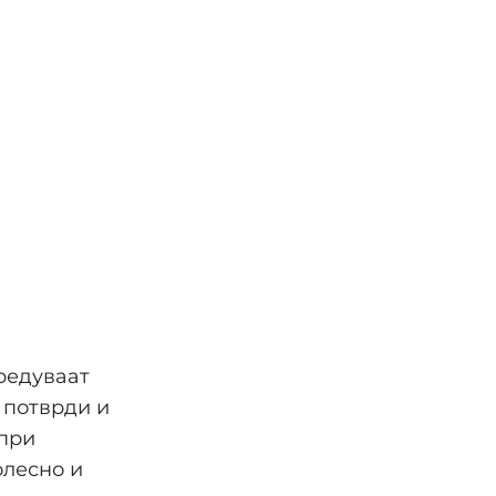
редуваат
 потврди и
 при
олесно и