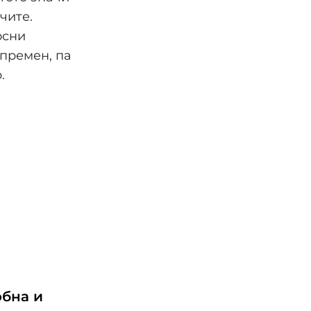
чите.
осни
спремен, па
.
обна и