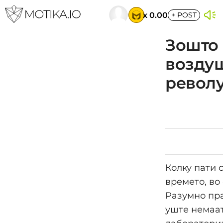
x 0.00
+
POST
Зошто 
воздуш
револу
Колку пати с
времето, во
Разумно пра
уште немаат