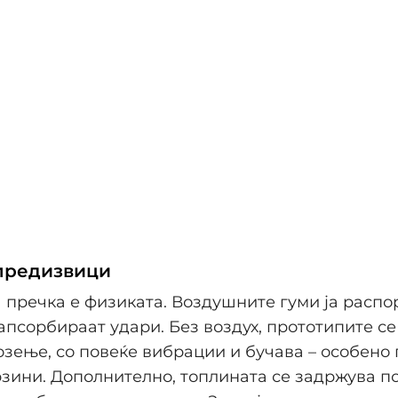
предизвици
 пречка е физиката. Воздушните гуми ја распо
апсорбираат удари. Без воздух, прототипите се
возење, со повеќе вибрации и бучава – особено
зини. Дополнително, топлината се задржува п