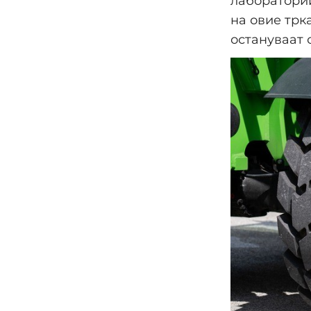
лаборатории
на овие трк
остануваат 