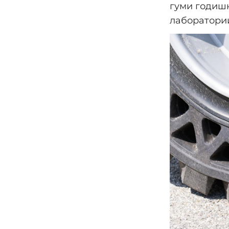
гуми годишн
лаборатории