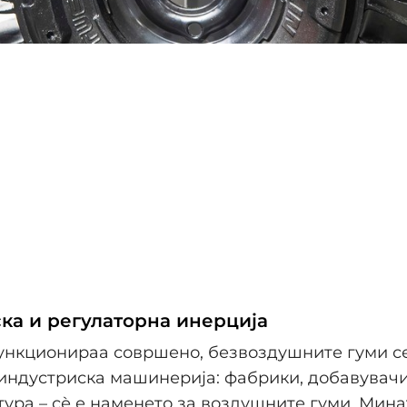
ка и регулаторна инерција
ункционираа совршено, безвоздушните гуми с
индустриска машинерија: фабрики, добавувачи
ура – сѐ е наменето за воздушните гуми. Мина