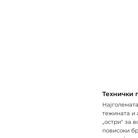
Технички 
Најголемата
тежината и 
„остри" за 
повисоки бр