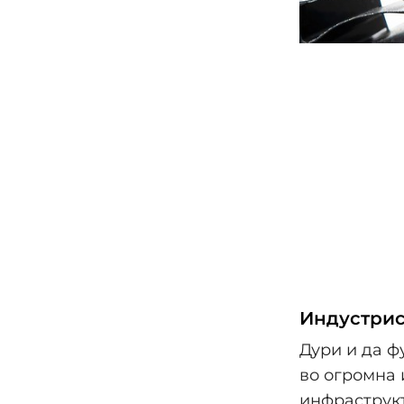
Индустрис
Дури и да ф
во огромна 
инфраструкт