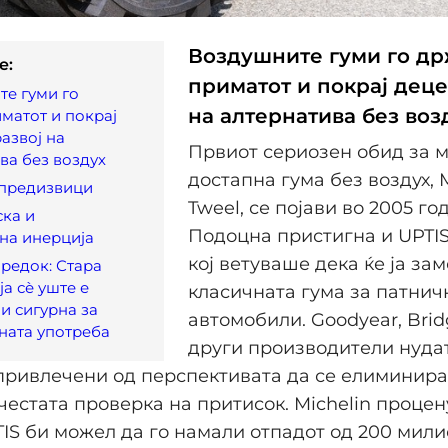
Воздушните гуми го др
e:
приматот и покрај деце
е гуми го
на алтернатива без воз
матот и покрај
азвој на
Првиот сериозен обид за 
ва без воздух
достапна гума без воздух, 
 предизвици
Tweel, се појави во 2005 го
ка и
Подоцна пристигна и UPTIS
на инерција
кој ветуваше дека ќе ја за
редок: Стара
ја сѐ уште е
класичната гума за патнич
и сигурна за
автомобили. Goodyear, Brid
ната употреба
други производители нуда
привлечени од перспективата да се елиминира
честата проверка на притисок. Michelin процен
IS би можел да го намали отпадот од 200 мил