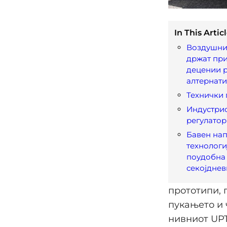
In This Articl
Воздушнит
држат при
децении р
алтернати
Технички
Индустрис
регулатор
Бавен нап
технологи
поудобна 
секојднев
прототипи, 
пукањето и 
нивниот UPT