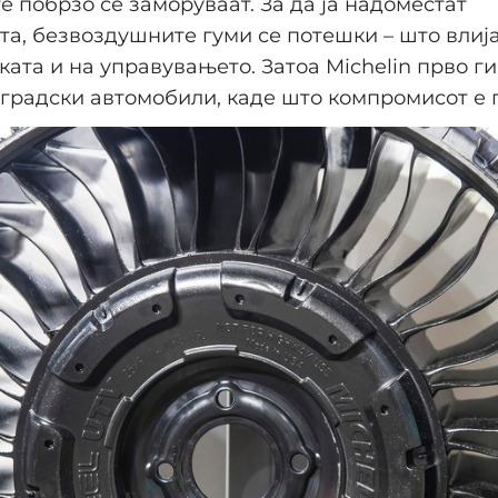
е побрзо се заморуваат. За да ја надоместат
а, безвоздушните гуми се потешки – што влиј
ата и на управувањето. Затоа Michelin прво ги
градски автомобили, каде што компромисот е