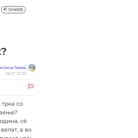
SHARE
х?
стина Гиева
28.07.2025
 трка со
каење?
одина, сѐ
велат, а во