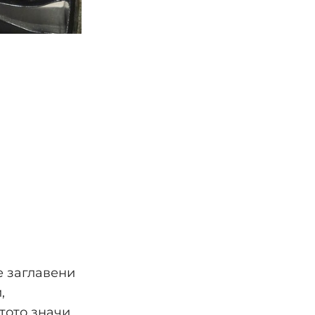
е заглавени
,
тото значи