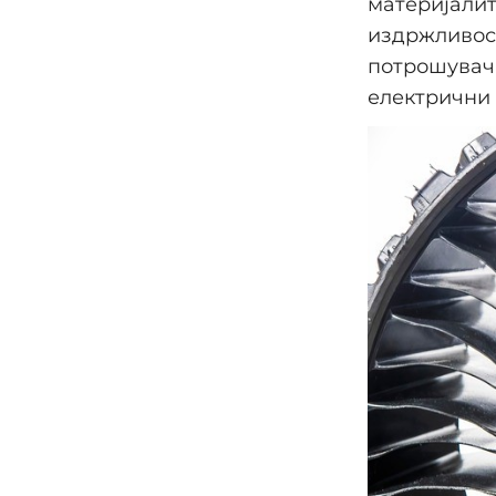
материјалит
издржливост
потрошувачк
електрични 