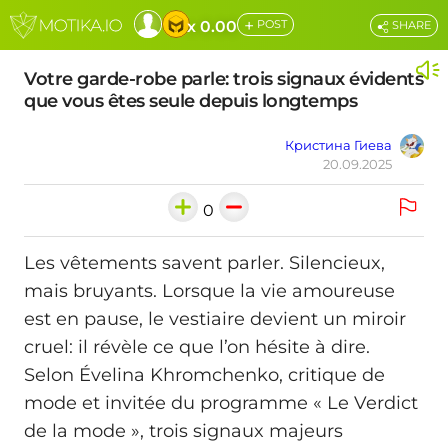
+
x 0.00
POST
SHARE
Votre garde-robe parle: trois signaux évidents
que vous êtes seule depuis longtemps
Кристина Гиева
20.09.2025
0
Les vêtements savent parler. Silencieux,
mais bruyants. Lorsque la vie amoureuse
est en pause, le vestiaire devient un miroir
cruel: il révèle ce que l’on hésite à dire.
Selon Évelina Khromchenko, critique de
mode et invitée du programme « Le Verdict
de la mode », trois signaux majeurs