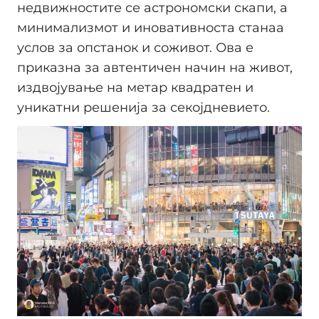
недвижностите се астрономски скапи, а
минимализмот и иновативноста станаа
услов за опстанок и соживот. Ова е
приказна за автентичен начин на живот,
издвојување на метар квадратен и
уникатни решенија за секојдневието.