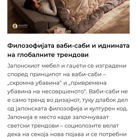
Филозофијата ваби-саби и иднината
на глобалните трендови
Јапонскиот мебел и гаџети се изградени
според принципот на ваби-саби –
„скромна убавина“ и „привремена
убавина на несовршеното“. Ваби-саби не
е само тренд во дизајнот, туку длабок дел
од јапонската филозофија и културен код.
Јапонија е место каде започнуваат
светски трендови – социолозите велат
дека на секоја нова појава и се потребни