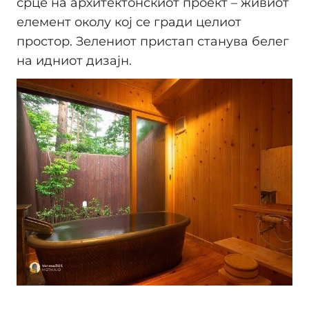
срце на архитектонскиот проект – живиот
елемент околу кој се гради целиот
простор. Зелениот пристап станува белег
на идниот дизајн.