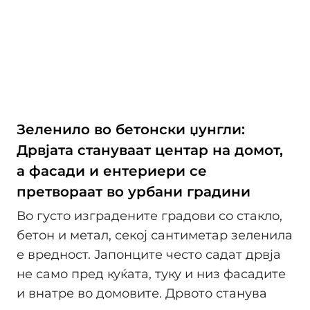
Зеленило во бетонски џунгли:
Дрвјата стануваат центар на домот,
а фасади и ентериери се
претвораат во урбани градини
Во густо изградените градови со стакло,
бетон и метал, секој сантиметар зеленила
е вредност. Јапонците често садат дрвја
не само пред куќата, туку и низ фасадите
и внатре во домовите. Дрвото станува