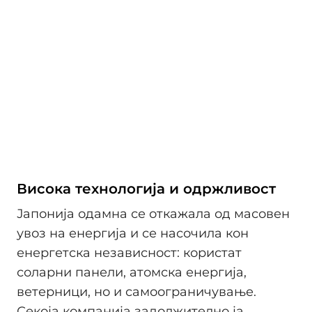
Висока технологија и одржливост
Јапонија одамна се откажала од масовен
увоз на енергија и се насочила кон
енергетска независност: користат
соларни панели, атомска енергија,
ветерници, но и самоограничување.
Секоја компанија задолжително ја