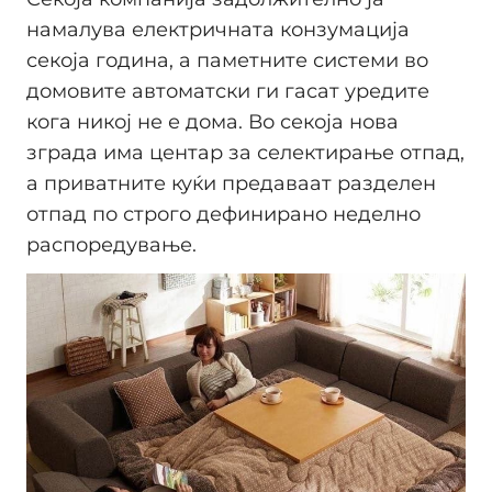
намалува електричната конзумација
секоја година, а паметните системи во
домовите автоматски ги гасат уредите
кога никој не е дома. Во секоја нова
зграда има центар за селектирање отпад,
а приватните куќи предаваат разделен
отпад по строго дефинирано неделно
распоредување.