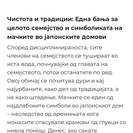
Чистота и традиции: Една бања за
целото семејство и симболиката на
мачките во јапонските домови
Според дисциплинираноста, сите
членови на семејството се тушираат во
иста вода, почнувајќи од главата на
семејството, потоа останатите по ред.
Овој обичај се почитува дури и кај
најурбаните, како дел од традицијата, а
не како штедење. Мачките се еден од
најдлабоките симболи во јапонскиот дом
– наследство од времињата кога
монасите спасувале храмови од глувци со
нивна помош. Денес, ако сакате