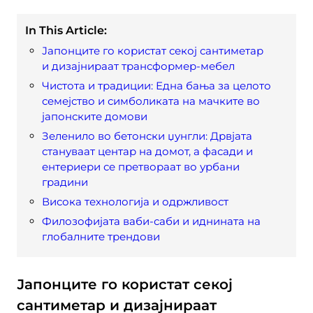
In This Article:
Јапонците го користат секој сантиметар
и дизајнираат трансформер-мебел
Чистота и традиции: Една бања за целото
семејство и симболиката на мачките во
јапонските домови
Зеленило во бетонски џунгли: Дрвјата
стануваат центар на домот, а фасади и
ентериери се претвораат во урбани
градини
Висока технологија и одржливост
Филозофијата ваби-саби и иднината на
глобалните трендови
Јапонците го користат секој
сантиметар и дизајнираат