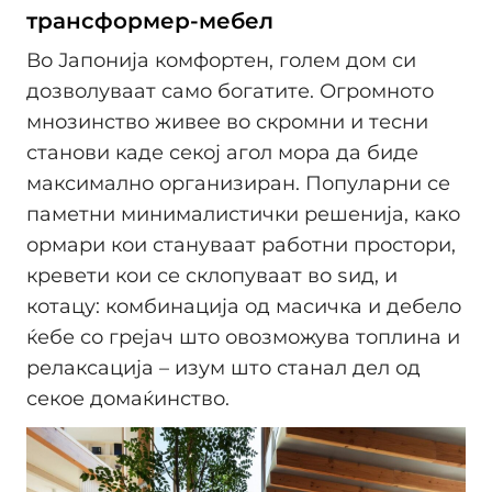
трансформер-мебел
Во Јапонија комфортен, голем дом си
дозволуваат само богатите. Огромното
мнозинство живее во скромни и тесни
станови каде секој агол мора да биде
максимално организиран. Популарни се
паметни минималистички решенија, како
ормари кои стануваат работни простори,
кревети кои се склопуваат во ѕид, и
котацу: комбинација од масичка и дебело
ќебе со грејач што овозможува топлина и
релаксација – изум што станал дел од
секое домаќинство.