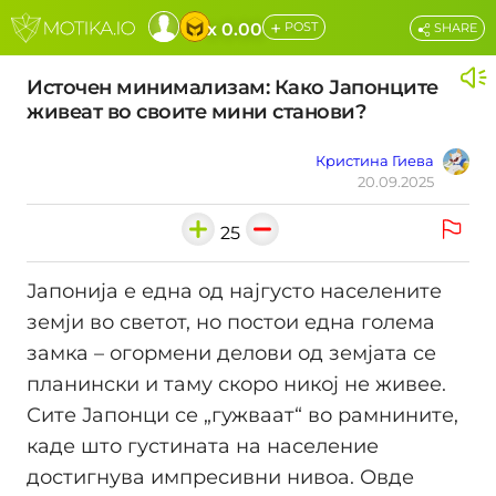
+
x 0.00
POST
SHARE
Источен минимализам: Како Јапонците
живеат во своите мини станови?
Кристина Гиева
20.09.2025
25
Јапонија е една од најгусто населените
земји во светот, но постои една голема
замка – огормени делови од земјата се
планински и таму скоро никој не живее.
Сите Јапонци се „гужваат“ во рамнините,
каде што густината на население
достигнува импресивни нивоа. Овде