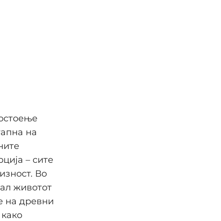
постоење
тапна на
ните
ција – сите
изност. Во
вал животот
е на древни
 како