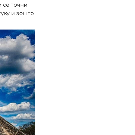
 се точни,
туку и зошто