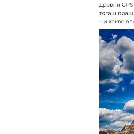
древни GPS 
тогаш праша
– и какво в