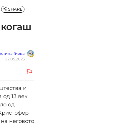
SHARE
икогаш
стина Гиева
02.05.2025
штества и
од 13 век,
ло од
 Кристофер
 на неговото