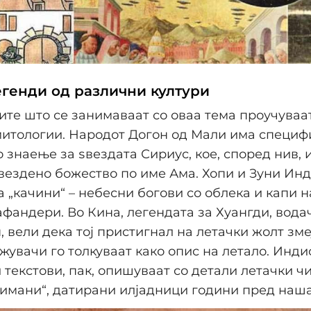
егенди од различни култури
те што се занимаваат со оваа тема проучуваа
митологии. Народот Догон од Мали има специ
 знаење за ѕвездата Сириус, кое, според нив, 
вездено божество по име Ама. Хопи и Зуни Ин
а „качини“ – небесни богови со облека и капи н
фандери. Во Кина, легендата за Хуангди, вода
, вели дека тој пристигнал на летачки жолт зме
жувачи го толкуваат како опис на летало. Инди
 текстови, пак, опишуваат со детали летачки ч
имани“, датирани илјадници години пред наша