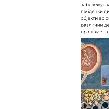
забележуваа
лебдечки ди
објекти во 
различни де
прашаме – д