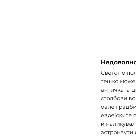
Недоволно
Светот е по
тешко може 
античката ц
столбови во
овие градби
еврејските 
и наликувал
астронаути 