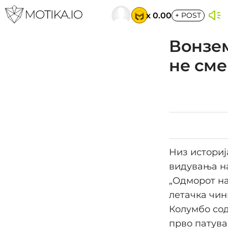
x 0.00
+
POST
Вонзем
не сме
Низ историј
видувања на
„Одморот на
летачка чин
Колумбо сод
прво патува