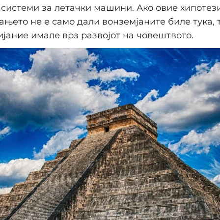
системи за летачки машини. Ако овие хипотези
њето не е само дали вонземјаните биле тука, 
лијание имале врз развојот на човештвото.