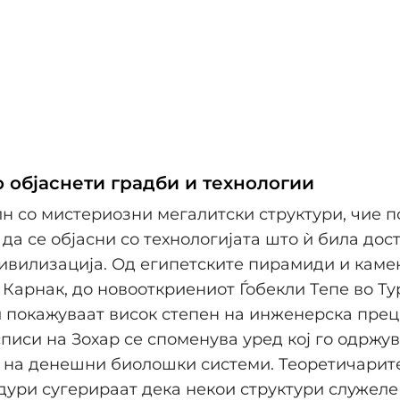
 објаснети градби и технологии
лн со мистериозни мегалитски структури, чие 
да се објасни со технологијата што ѝ била дос
ивилизација. Од египетските пирамиди и каме
 Карнак, до новооткриениот Ѓобекли Тепе во Тур
 покажуваат висок степен на инженерска прец
списи на Зохар се споменува уред кој го одржу
 на денешни биолошки системи. Теоретичарит
дури сугерираат дека некои структури служеле