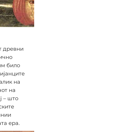
т древни
фично
им било
дијанците
алик на
чот на
ј – што
ските
инии
та ера.