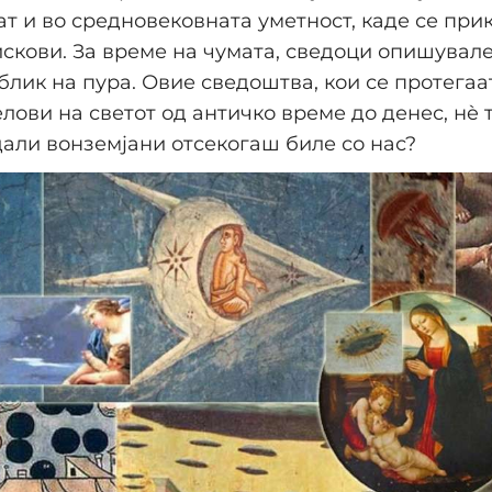
т и во средновековната уметност, каде се при
скови. За време на чумата, сведоци опишувале
облик на пура. Овие сведоштва, кои се протегаа
лови на светот од античко време до денес, нè 
али вонземјани отсекогаш биле со нас?