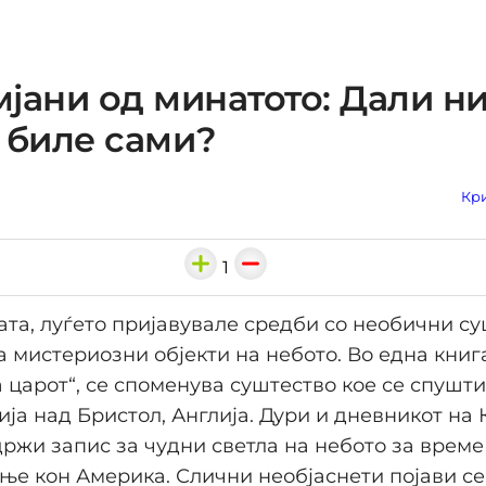
јани од минатото: Дали н
 биле сами?
Кри
1
ата, луѓето пријавувале средби со необични су
 мистериозни објекти на небото. Во една книга 
 царот“, се споменува суштество кое се спушти
ија над Бристол, Англија. Дури и дневникот на
ржи запис за чудни светла на небото за време
ње кон Америка. Слични необјаснети појави се