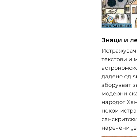
Знаци и л
Истражувачи
текстови и 
астрономско
дадено од ѕ
зборуваат з
модерни ска
народот Хан
некои истра
санскритски
наречени „в