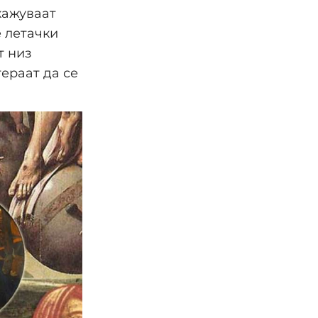
кажуваат
 летачки
т низ
тераат да се