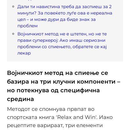
Дали ти навистина треба да заспиеш за 2
минути? За повеќето луѓе ова е нереална
цел – и може дури да биде знак за
проблем
Војничкиот метод не е штетен, но не те
прави суперхерој: Ако имаш сериозни
проблеми со спиењето, обратете се кај
лекар
Војничкиот метод на спиење се
базира на три клучни компоненти –
но потекнува од специфична
средина
Методот се спомнува првпат во
спортската книга 'Relax and Win'. Иако
рецептите варираат, три елементи