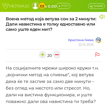
+
x 0.00
POST
SHARE
Воена метод која ветува сон за 2 минути:
Дали навистина е толку едноставно или
само уште еден мит?
Кристина Гиева
22.10.2025
20
На социјалните мрежи широко кружи т.н.
„војнички метод на спиење“, кој ветува
дека ќе те заспие за само две минути –
без оглед на местото или стресот. Но,
дали на вистина функционира, и уште
поважно: дали ова навистина ти треба?