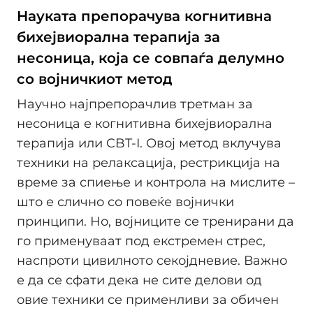
Науката препорачува когнитивна
бихејвиорална терапија за
несоница, која се совпаѓа делумно
со војничкиот метод
Научно најпрепорачлив третман за
несоница е когнитивна бихејвиорална
терапија или CBT-I. Овој метод вклучува
техники на релаксација, рестрикција на
време за спиење и контрола на мислите –
што е слично со повеќе војнички
принципи. Но, војниците се тренирани да
го применуваат под екстремен стрес,
наспроти цивилното секојдневие. Важно
е да се сфати дека не сите делови од
овие техники се применливи за обичен