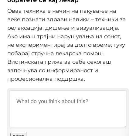
обратете се кај лекар
Оваа техника е начин на пакување на
веќе познати здрави навики – техники за
релаксација, дишење и визуализација.
Ако имаш трајни нарушувања на сонот,
не експериментирај за долго време, туку
побарај стручна лекарска помош.
Вистинската грижа за себе секогаш
започнува со информираност и
професионална поддршка.