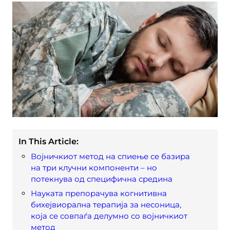
In This Article:
Војничкиот метод на спиење се базира
на три клучни компоненти – но
потекнува од специфична средина
Науката препорачува когнитивна
бихејвиорална терапија за несоница,
која се совпаѓа делумно со војничкиот
метод