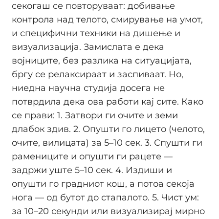
секогаш се повторуваат: добивање
контрола над телото, смирување на умот,
и специфични техники на дишење и
визуализација. Замислата е дека
војниците, без разлика на ситуацијата,
бргу се релаксираат и заспиваат. Но,
ниедна научна студија досега не
потврдила дека ова работи кај сите. Како
се прави: 1. Затвори ги очите и земи
длабок здив. 2. Опушти го лицето (челото,
очите, вилицата) за 5–10 сек. 3. Спушти ги
рамениците и опушти ги рацете —
задржи уште 5–10 сек. 4. Издиши и
опушти го градниот кош, а потоа секоја
нога — од бутот до стапалото. 5. Чист ум:
за 10–20 секунди или визуализирај мирно