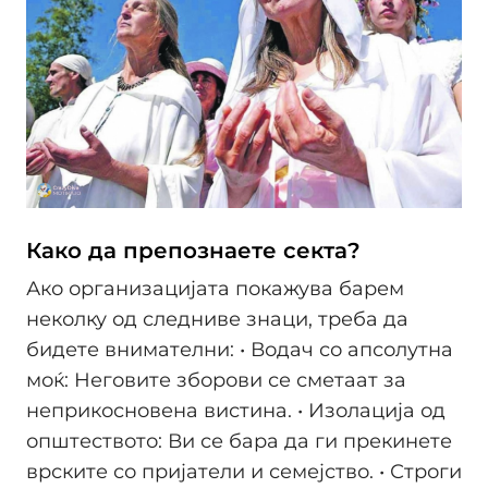
Како да препознаете секта?
Ако организацијата покажува барем
неколку од следниве знаци, треба да
бидете внимателни: • Водач со апсолутна
моќ: Неговите зборови се сметаат за
неприкосновена вистина. • Изолација од
општеството: Ви се бара да ги прекинете
врските со пријатели и семејство. • Строги