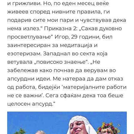
и грижливи. Но, по еден месец веќе
живеев според нивните правила, ги
подарив сите мои пари и чувствував дека
нема излез.“ Приказна 2: „Сакав духовно
просветлување“ Игор, 29 години, бил
заинтересиран за медитација и
езотеризам. Западнал во секта која
ветувала „повисоко знаење“. „Не
забележав како почнав да верувам во
апсурдни идеи. Ме натераа да дам отказ
од работа, бидејќи ‘материјалните работи
не се важни’. Сега сфаќам дека тоа беше
целосен апсурд.“