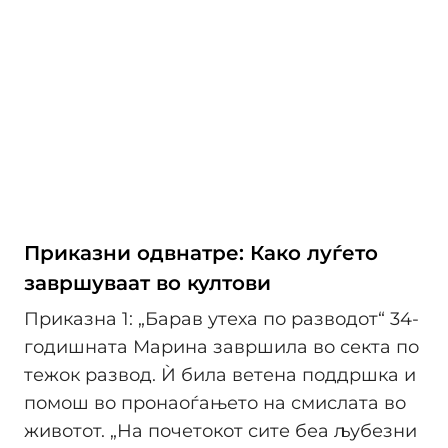
Приказни одвнатре: Како луѓето
завршуваат во култови
Приказна 1: „Барав утеха по разводот“ 34-
годишната Марина завршила во секта по
тежок развод. Ѝ била ветена поддршка и
помош во пронаоѓањето на смислата во
животот. „На почетокот сите беа љубезни