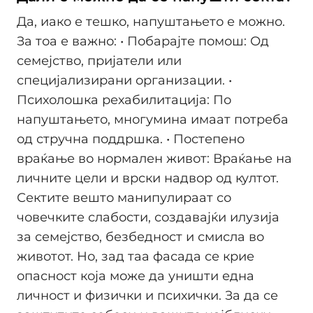
Да, иако е тешко, напуштањето е можно.
За тоа е важно: • Побарајте помош: Од
семејство, пријатели или
специјализирани организации. •
Психолошка рехабилитација: По
напуштањето, многумина имаат потреба
од стручна поддршка. • Постепено
враќање во нормален живот: Враќање на
личните цели и врски надвор од култот.
Сектите вешто манипулираат со
човечките слабости, создавајќи илузија
за семејство, безбедност и смисла во
животот. Но, зад таа фасада се крие
опасност која може да уништи една
личност и физички и психички. За да се