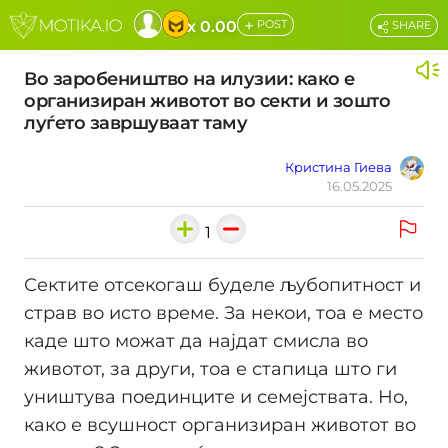
+
x 0.00
POST
SHARE
Во заробеништво на илузии: како е
организиран животот во секти и зошто
луѓето завршуваат таму
Кристина Гиева
16.05.2025
1
Сектите отсекогаш буделе љубопитност и
страв во исто време. За некои, тоа е место
каде што можат да најдат смисла во
животот, за други, тоа е стапица што ги
уништува поединците и семејствата. Но,
како е всушност организиран животот во