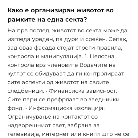
Како е организиран животот во
рамките на една секта?
На прв поглед, животот во секта може да
изгледа уреден, па дури и среќен. Сепак,
зад оваа фасада стојат строги правила,
контрола и манипулација. 1. Целосна
контрола врз членовите Водачите на
култот се обидуваат да ги контролираат
сите аспекти од животот на своите
следбеници: • Финансиска зависност:
Сите пари се префрлаат во заеднички
фонд. • Информациска изолација:
Ограничување на контактот со
надворешниот свет, забрана за
телевизија, интернет или книги што не се