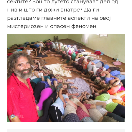
сектите? Зошто луѓето стануваат дел од
нив и што ги држи внатре? Да ги
разгледаме главните аспекти на овој
мистериозен и опасен феномен.