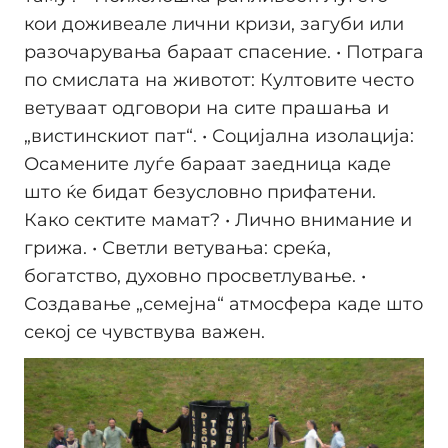
кои доживеале лични кризи, загуби или
разочарувања бараат спасение. • Потрага
по смислата на животот: Култовите често
ветуваат одговори на сите прашања и
„вистинскиот пат“. • Социјална изолација:
Осамените луѓе бараат заедница каде
што ќе бидат безусловно прифатени.
Како сектите мамат? • Лично внимание и
грижа. • Светли ветувања: среќа,
богатство, духовно просветлување. •
Создавање „семејна“ атмосфера каде што
секој се чувствува важен.