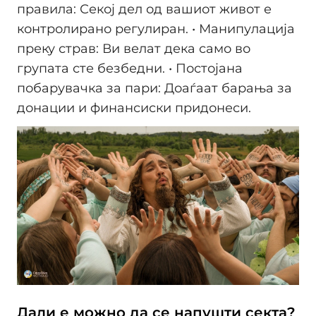
правила: Секој дел од вашиот живот е
контролирано регулиран. • Манипулација
преку страв: Ви велат дека само во
групата сте безбедни. • Постојана
побарувачка за пари: Доаѓаат барања за
донации и финансиски придонеси.
Дали е можно да се напушти секта?