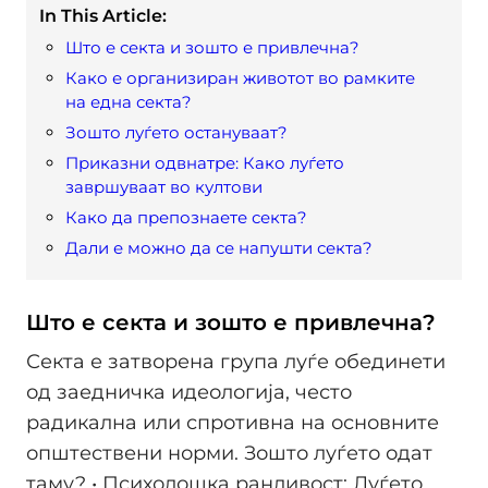
In This Article:
Што е секта и зошто е привлечна?
Како е организиран животот во рамките
на една секта?
Зошто луѓето остануваат?
Приказни одвнатре: Како луѓето
завршуваат во култови
Како да препознаете секта?
Дали е можно да се напушти секта?
Што е секта и зошто е привлечна?
Секта е затворена група луѓе обединети
од заедничка идеологија, често
радикална или спротивна на основните
општествени норми. Зошто луѓето одат
таму? • Психолошка ранливост: Луѓето