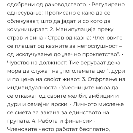
одобрени од раководството. • Регулирано
однесување: Прописано е како да се
облекуваат, што да јадат и со кого да
комуницираат. 2. Манипулација преку
страв и вина • Страв од казна: Членовите
се плашат од казните за непослушност –
од исклучување до „вечнo проклетство“. •
Чувство на должност: Тие веруваат дека
мора да служат на „поголемата цел“, дури
и по цена на својот живот. 3. Отфрлање на
индивидуалноста • Учесниците мора да
се откажат од своите желби, амбиции и
дури и семејни врски. • Личното мислење
се смета за закана за единството на
групата. 4. Работа и финансии •
Членовите често работат бесплатно,