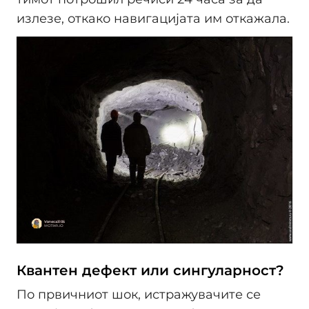
излезе, откако навигацијата им откажала.
Квантен дефект или сингуларност?
По првичниот шок, истражувачите се