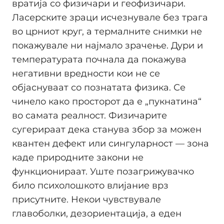
вратија со физичари и геофизичари.
Ласерските зраци исчезнувале без трага
во црниот круг, а термалните снимки не
покажувале ни најмало зрачење. Дури и
температурата почнала да покажува
негативни вредности кои не се
објаснуваат со познатата физика. Се
чинело како просторот да е „пукнатина“
во самата реалност. Физичарите
сугерираат дека станува збор за можен
квантен дефект или сингуларност — зона
каде природните закони не
функционираат. Уште позагрижувачко
било психолошкото влијание врз
присутните. Некои чувствувале
главоболки, дезориентација, а еден