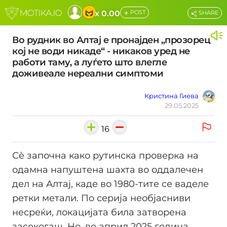
+
x 0.00
POST
SHARE
Во рудник во Алтај е пронајден „прозорец
кој не води никаде“ - никаков уред не
работи таму, а луѓето што влегле
доживеале нереални симптоми
Кристина Гиева
29.05.2025
16
Сѐ започна како рутинска проверка на
одамна напуштена шахта во оддалечен
дел на Алтај, каде во 1980-тите се ваделе
ретки метали. По серија необјасниви
несреќи, локацијата била затворена
засекогаш. Но, во април 2025 година,