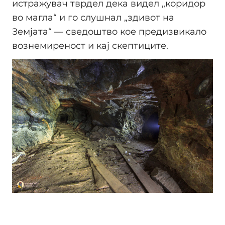
истражувач тврдел дека видел „коридор
во магла“ и го слушнал „здивот на
Земјата“ — сведоштво кое предизвикало
вознемиреност и кај скептиците.