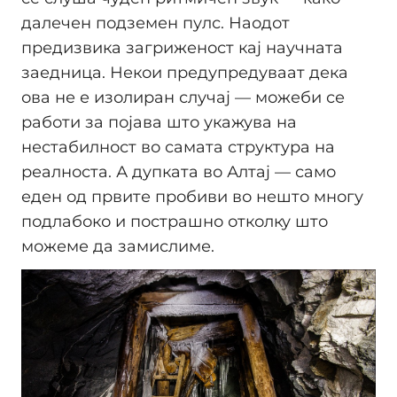
далечен подземен пулс. Наодот
предизвика загриженост кај научната
заедница. Некои предупредуваат дека
ова не е изолиран случај — можеби се
работи за појава што укажува на
нестабилност во самата структура на
реалноста. А дупката во Алтај — само
еден од првите пробиви во нешто многу
подлабоко и пострашно отколку што
можеме да замислиме.