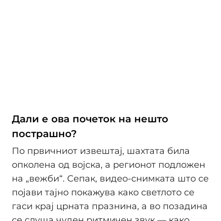
Дали е ова почеток на нешто
пострашно?
По првичниот извештај, шахтата била
опколена од војска, а регионот подложен
на „вежби“. Сепак, видео-снимката што се
појави тајно покажува како светлото се
гаси крај црната празнина, а во позадина
се слуша чуден ритмичен звук — како