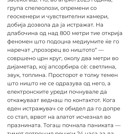
група спелеолози, опремени со
геоскенери и чувствителни камери,
добија дозвола да ја истражат. На
длабочина од над 800 метри тие открија
феномен што подоцна медиумите ќе го
наречат „прозорец во ништото“ —
совршено црн круг, околу два метри во
дијаметар, кој апсорбира сѐ: светлина,
звук, топлина. Просторот е толку темен
што ништо не се одразува од него, а
електронските уреди почнувале да
откажуваат веднаш по контактот. Кога
еден истражувач се обидел да го допре
со стап, врвот на алатот исчезнал во
празнината. Тогаш почнала паниката —
тимот потрошил речиси 24 часа за да