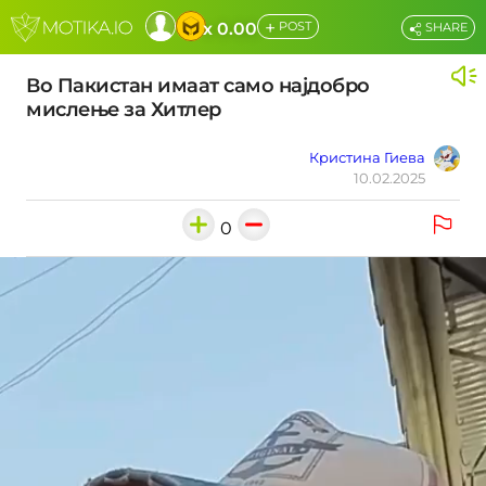
+
x 0.00
POST
SHARE
Во Пакистан имаат само најдобро
мислење за Хитлер
Кристина Гиева
10.02.2025
0