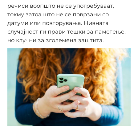
речиси воопшто не се употребуваат,
токму затоа што не се поврзани со
датуми или повторувања. Нивната
случајност ги прави тешки за паметење,
но клучни за зголемена заштита.