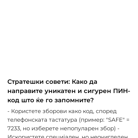
Стратешки совети: Како да
направите уникатен и сигурен ПИН-
код што ќе го запомните?
- Користете зборови како код, според
телефонската тастатура (пример: "SAFE" =
7233, но изберете непопуларен збор) -
Искористете специјален, но неочигледен