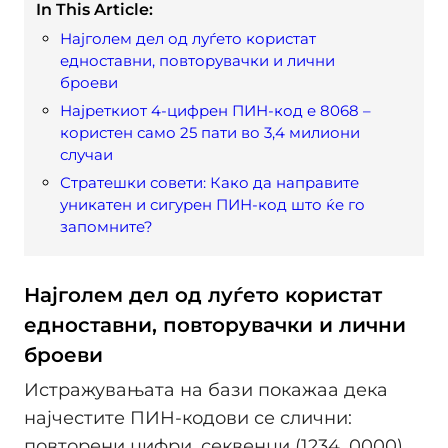
In This Article:
Најголем дел од луѓето користат
едноставни, повторувачки и лични
броеви
Најреткиот 4-цифрен ПИН-код е 8068 –
користен само 25 пати во 3,4 милиони
случаи
Стратешки совети: Како да направите
уникатен и сигурен ПИН-код што ќе го
запомните?
Најголем дел од луѓето користат
едноставни, повторувачки и лични
броеви
Истражувањата на бази покажаа дека
најчестите ПИН-кодови се слични:
повторени цифри, секвенци (1234, 0000)