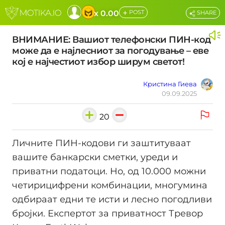
+
x 0.00
POST
SHARE
ВНИМАНИЕ: Вашиот телефонски ПИН-код
може да е најлесниот за погодување – еве
кој е најчестиот избор ширум светот!
Кристина Гиева
09.09.2025
20
Личните ПИН-кодови ги заштитуваат
вашите банкарски сметки, уреди и
приватни податоци. Но, од 10.000 можни
четирицифрени комбинации, многумина
одбираат едни те исти и лесно погодливи
бројки. Експертот за приватност Тревор