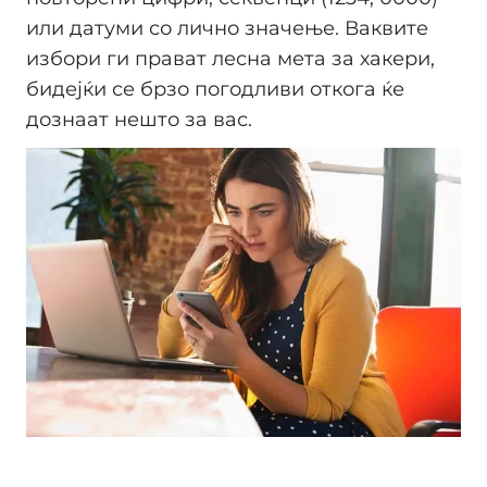
или датуми со лично значење. Ваквите
избори ги прават лесна мета за хакери,
бидејќи се брзо погодливи откога ќе
дознаат нешто за вас.