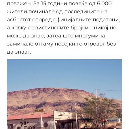
поважен. За 15 години повеќе од 6.000
жители починале од последиците на
асбестот според официјалните податоци,
а колку се вистинските бројки – никој не
може да знае, затоа што многумина
заминале оттаму носејќи го отровот без
да знаат.