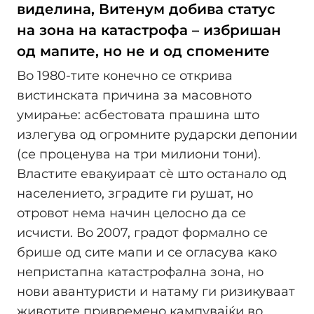
виделина, Витенум добива статус
на зона на катастрофа – избришан
од мапите, но не и од спомените
Во 1980-тите конечно се открива
вистинската причина за масовното
умирање: асбестовата прашина што
излегува од огромните рударски депонии
(се проценува на три милиони тони).
Властите евакуираат сè што останало од
населението, зградите ги рушат, но
отровот нема начин целосно да се
исчисти. Во 2007, градот формално се
брише од сите мапи и се огласува како
непристапна катастрофална зона, но
нови авантуристи и натаму ги ризикуваат
животите привремено кампувајќи во