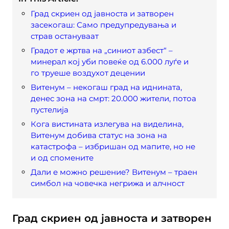
Град скриен од јавноста и затворен
засекогаш: Само предупредувања и
страв остануваат
Градот е жртва на „синиот азбест“ –
минерал кој уби повеќе од 6.000 луѓе и
го труеше воздухот децении
Витенум – некогаш град на иднината,
денес зона на смрт: 20.000 жители, потоа
пустелија
Кога вистината излегува на виделина,
Витенум добива статус на зона на
катастрофа – избришан од мапите, но не
и од спомените
Дали е можно решение? Витенум – траен
симбол на човечка негрижа и алчност
Град скриен од јавноста и затворен