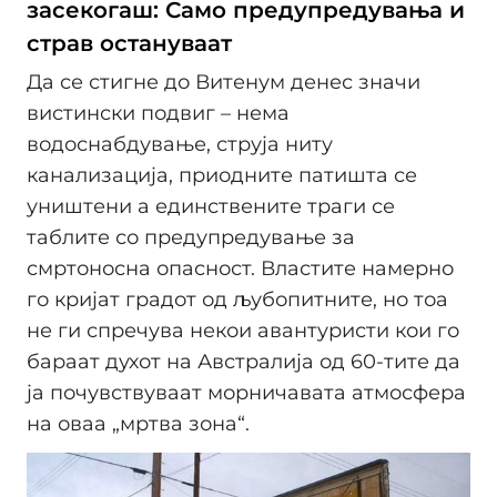
засекогаш: Само предупредувања и
страв остануваат
Да се стигне до Витенум денес значи
вистински подвиг – нема
водоснабдување, струја ниту
канализација, приодните патишта се
уништени а единствените траги се
таблите со предупредување за
смртоносна опасност. Властите намерно
го кријат градот од љубопитните, но тоа
не ги спречува некои авантуристи кои го
бараат духот на Австралија од 60-тите да
ја почувствуваат морничавата атмосфера
на оваа „мртва зона“.