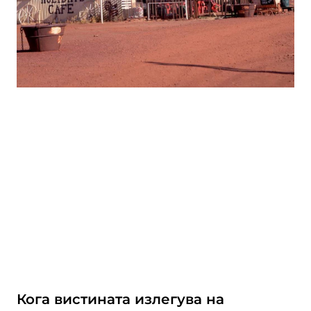
Кога вистината излегува на