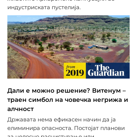
индустриската пустелија.
Дали е можно решение? Витенум –
траен симбол на човечка негрижа и
алчност
Државата нема ефикасен начин да ја
елиминира опасноста. Постојат планови
за целосно расчистување или