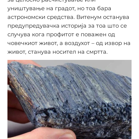
уништување на градот, но тоа бара
астрономски средства. Витенум останува
предупредувачка историја за тоа што се
случува кога профитот е поважен од
човечкиот живот, а воздухот – од извор на
живот, станува носител на смртта.