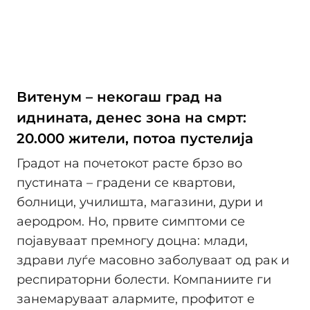
Витенум – некогаш град на
иднината, денес зона на смрт:
20.000 жители, потоа пустелија
Градот на почетокот расте брзо во
пустината – градени се квартови,
болници, училишта, магазини, дури и
аеродром. Но, првите симптоми се
појавуваат премногу доцна: млади,
здрави луѓе масовно заболуваат од рак и
респираторни болести. Компаниите ги
занемаруваат алармите, профитот е