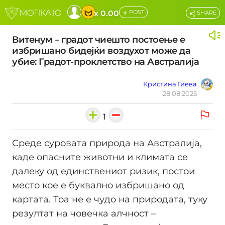
+
x 0.00
POST
SHARE
Витенум – градот чиешто постоење е
избришано бидејќи воздухот може да
убие: Градот-проклетство на Австралија
Кристина Гиева
28.08.2025
1
Среде суровата природа на Австралија,
каде опасните животни и климата се
далеку од единствениот ризик, постои
место кое е буквално избришано од
картата. Тоа не е чудо на природата, туку
резултат на човечка алчност –