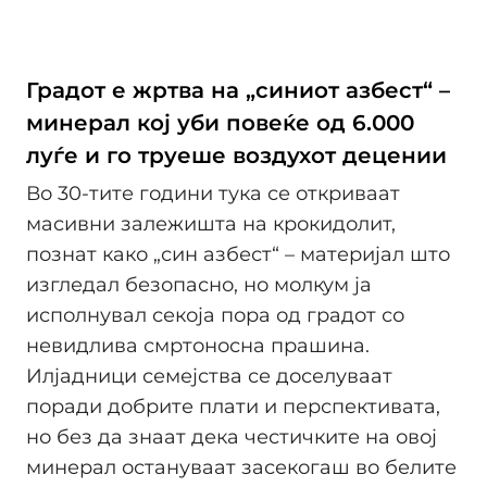
Градот е жртва на „синиот азбест“ –
минерал кој уби повеќе од 6.000
луѓе и го труеше воздухот децении
Во 30-тите години тука се откриваат
масивни залежишта на крокидолит,
познат како „син азбест“ – материјал што
изгледал безопасно, но молкум ја
исполнувал секоја пора од градот со
невидлива смртоносна прашина.
Илјадници семејства се доселуваат
поради добрите плати и перспективата,
но без да знаат дека честичките на овој
минерал остануваат засекогаш во белите