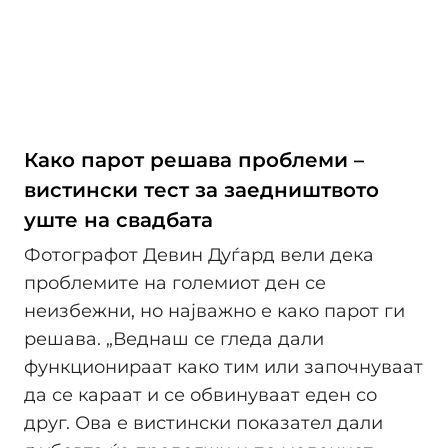
Како парот решава проблеми –
вистински тест за заедништвото
уште на свадбата
Фотографот Девин Дуѓард вели дека
проблемите на големиот ден се
неизбежни, но најважно е како парот ги
решава. „Веднаш се гледа дали
функционираат како тим или започнуваат
да се караат и се обвинуваат еден со
друг. Ова е вистински показател дали