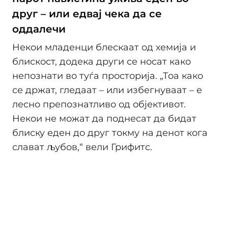
друг – или едвај чека да се
оддалечи
Некои младенци блескаат од хемија и
блискост, додека други се носат како
непознати во туѓа просторија. „Тоа како
се држат, гледаат – или избегнуваат – е
лесно препознатливо од објективот.
Некои не можат да поднесат да бидат
блиску еден до друг токму на денот кога
слават љубов,“ вели Грифитс.