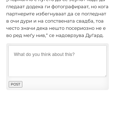
гледаат додека ги фотографираат, но кога
партнерите избегнуваат да се погледнат
в очи дури и на сопствената свадба, тоа
често значи дека нешто посериозно не е
во ред меѓу нив,“ се надоврзува Дуѓард.
POST