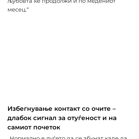
љубовта ќе продолжи и по медениот
месец.“
Избегнување контакт со очите –
длабок сигнал за отуѓеност и на
самиот почеток
„Нормално е луѓето да се збунат каде да