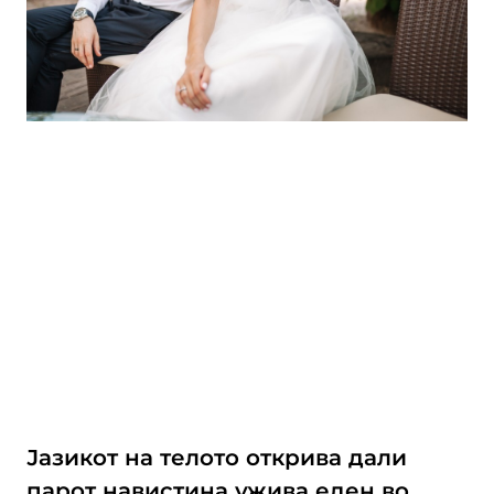
Јазикот на телото открива дали
парот навистина ужива еден во