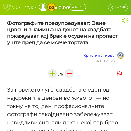
+
x 0.00
POST
SHARE
Фотографите предупредуваат: Овие
црвени знамиња на денот на свадбата
покажуваат кој брак е осуден на пропаст
уште пред да се исече тортата
Кристина Гиева
04.09.2025
25
За повеќето луѓе, свадбата е еден од
најсреќните денови во животот — но
токму на тој ден, професионалните
фотографи секојдневно забележуваат
невидливи сигнали дека некој пар брзо
ќе се раздели. Од одбивањето да се