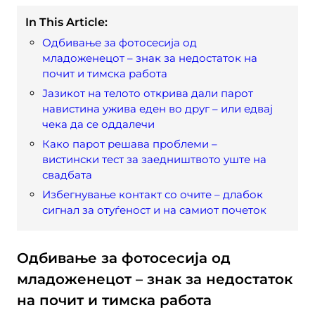
In This Article:
Одбивање за фотосесија од
младоженецот – знак за недостаток на
почит и тимска работа
Јазикот на телото открива дали парот
навистина ужива еден во друг – или едвај
чека да се оддалечи
Како парот решава проблеми –
вистински тест за заедништвото уште на
свадбата
Избегнување контакт со очите – длабок
сигнал за отуѓеност и на самиот почеток
Одбивање за фотосесија од
младоженецот – знак за недостаток
на почит и тимска работа