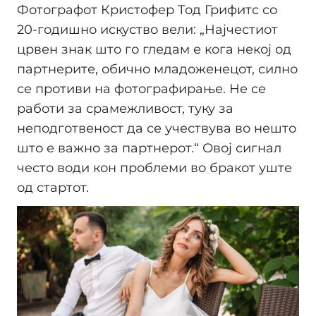
Фотографот Кристофер Тод Грифитс со
20-годишно искуство вели: „Најчестиот
црвен знак што го гледам е кога некој од
партнерите, обично младоженецот, силно
се противи на фотографирање. Не се
работи за срамежливост, туку за
неподготвеност да се учествува во нешто
што е важно за партнерот.“ Овој сигнал
често води кон проблеми во бракот уште
од стартот.