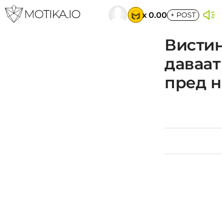
x 0.00
+
POST
Вистин
даваат
пред 