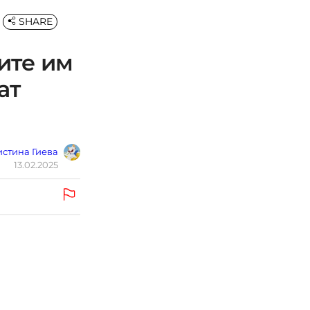
SHARE
ите им
ат
стина Гиева
13.02.2025