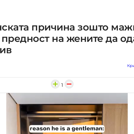
ската причина зошто маж
 предност на жените да од
нив
Кри
1