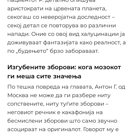
аристократи на црвената планета,
секогаш со неверојатна доследност –
секој детал се повторува во различни
напади. Оние со овој вид халуцинации ја
доживуваат фантазијата како реалност, а
по „будењето“ брзо забораваат.
Изгубените зборови: кога мозокот
ги меша сите значења
По тешка повреда на главата, Антон Г. од
Москва не може да ги разбере ниту
сопствените, ниту туѓите зборови –
неговиот речник е какафонија на
бесмислени зборови што само звучно
асоцираат на оригиналот. Говорот му е