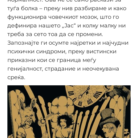
туѓа болка – преку нив разбираме и како
функционира човечкиот мозок, што го
дефинира нашето „Јас“ и колку малку ни
треба за сето тоа да се промени.
Запознајте ги осумте најретки и најчудни
психички синдроми, преку вистински
приказни кои се граница меѓу
генијалност, страдание и неочекувана
среќа.