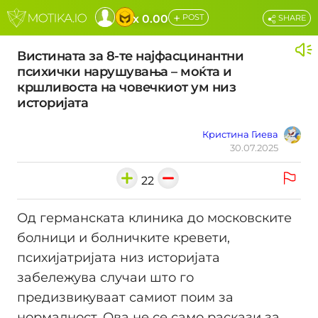
+
x 0.00
POST
SHARE
Вистината за 8-те најфасцинантни
психички нарушувања – моќта и
кршливоста на човечкиот ум низ
историјата
Кристина Гиева
30.07.2025
22
Од германската клиника до московските
болници и болничките кревети,
психијатријата низ историјата
забележува случаи што го
предизвикуваат самиот поим за
нормалност. Ова не се само раскази за