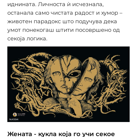
иднината. Личноста ѝ исчезнала,
останала само чистата радост и хумор –
животен парадокс што подучува дека
умот понекогаш штити посовршено од
секоја логика.
Жената - кукла која го учи секое