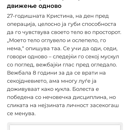
движење одново
27-годишната Кристина, на ден пред
операција, целосно ја губи способноста
да го чувствува своето тело во просторот.
„Моето тело оглувело и ослепело, го
нема,“ опишува таа. Се учи да оди, седи,
говори одново – следејќи го секој мускул
со поглед, вежбајќи глас пред огледало.
Вежбала 8 години за да се врати на
секојдневието, ама многу луѓе ја
доживуваат како кукла. Болеста е
победена со нечовечка дисциплина, но
сликата на нејзината личност засекогаш
се менува.