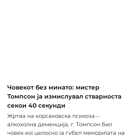
Човекот без минато: мистер
Томпсон ја измислувал стварноста
секои 40 секунди
Жртва на корсаковска психоза –
алкохолна деменција, г. Томпсон бил
човек кој целосно ја губел меморијата на