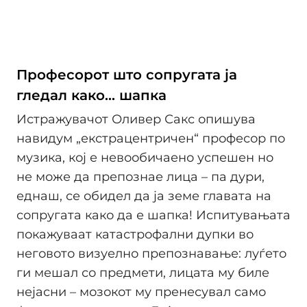
Професорот што сопругата ја
гледал како... шапка
Истражувачот Оливер Сакс опишува
навидум „екстрацентричен“ професор по
музика, кој е невообичаено успешен но
не може да препознае лица – па дури,
еднаш, се обидел да ја земе главата на
сопругата како да е шапка! Испитувањата
покажуваат катастрофални дупки во
неговото визуелно препознавање: луѓето
ги мешал со предмети, лицата му биле
нејасни – мозокот му пренесувал само