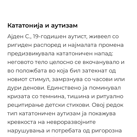
Кататонија и аутизам
Ајден С., 19-годишен аутист, живеел со
ригиден распоред и најмалата промена
предизвикувала кататоничен напад:
неговото тело целосно се вкочанувало и
во положбата во која бил затекнат од
новиот стимул, замрзнува со часови или
дури денови. Единствено ја поминувал
кризата со темнина, тишина и ритуално
рецитирање детски стихови. Овој редок
тип кататоничен аутизам ја покажува
кревкоста на невроразвојните
нарушувања и потребата од ригорозна