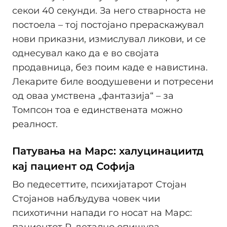
секои 40 секунди. За него стварноста не
постоела – тој постојано прераскажувал
нови приказни, измислувал ликови, и се
однесувал како да е во својата
продавница, без поим каде е навистина.
Лекарите биле воодушевени и потресени
од оваа умствена „фантазија“ – за
Томпсон тоа е единствената можно
реалност.
Патувања на Марс: халуцинациитд
кај пациент од Софија
Во педесеттите, психијатарот Стојан
Стојанов набљудува човек чии
психотични напади го носат на Марс:
пациентот Р. детално опишува