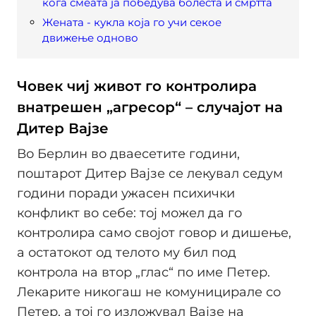
кога смеата ја победува болеста и смртта
Жената - кукла која го учи секое
движење одново
Човек чиј живот го контролира
внатрешен „агресор“ – случајот на
Дитер Вајзе
Во Берлин во дваесетите години,
поштарот Дитер Вајзе се лекувал седум
години поради ужасен психички
конфликт во себе: тој можел да го
контролира само својот говор и дишење,
а остатокот од телото му бил под
контрола на втор „глас“ по име Петер.
Лекарите никогаш не комуницирале со
Петер, а тој го изложувал Вајзе на