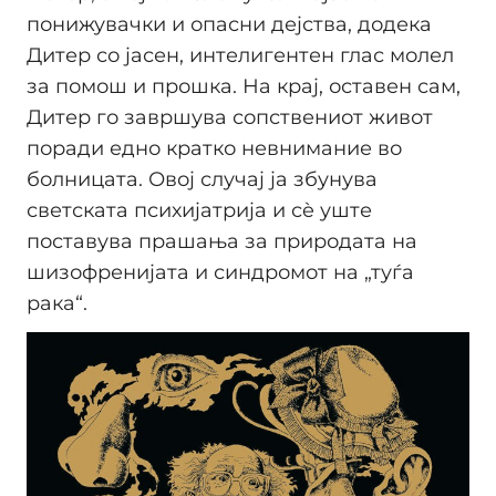
понижувачки и опасни дејства, додека
Дитер со јасен, интелигентен глас молел
за помош и прошка. На крај, оставен сам,
Дитер го завршува сопствениот живот
поради едно кратко невнимание во
болницата. Овој случај ја збунува
светската психијатрија и сè уште
поставува прашања за природата на
шизофренијата и синдромот на „туѓа
рака“.