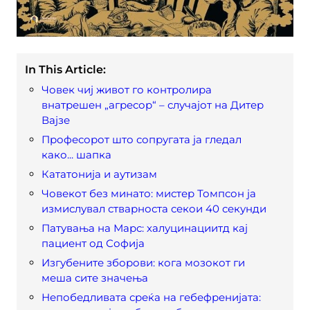
In This Article:
Човек чиј живот го контролира
внатрешен „агресор“ – случајот на Дитер
Вајзе
Професорот што сопругата ја гледал
како... шапка
Кататонија и аутизам
Човекот без минато: мистер Томпсон ја
измислувал стварноста секои 40 секунди
Патувања на Марс: халуцинациитд кај
пациент од Софија
Изгубените зборови: кога мозокот ги
меша сите значења
Непобедливата среќа на гебефренијата: