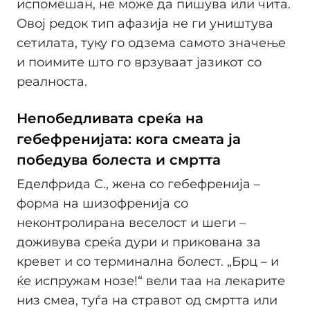
испомешан, не може да пишува или чита.
Овој редок тип афазија не ги уништува
сетилата, туку го одзема самото значење
и поимите што го врзуваат јазикот со
реалноста.
Непобедливата среќа на
гебефренијата: кога смеата ја
победува болеста и смртта
Еделфрида С., жена со гебефренија –
форма на шизофренија со
неконтролирана веселост и шеги –
доживува среќа дури и прикована за
кревет и со терминална болест. „Брц – и
ќе испружам нозе!“ вели таа на лекарите
низ смеа, туѓа на стравот од смртта или