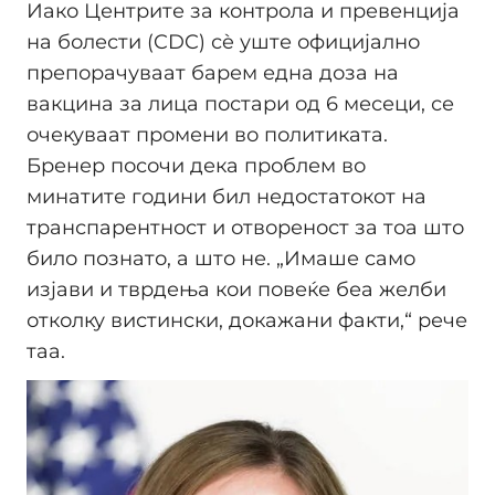
Иако Центрите за контрола и превенција
на болести (CDC) сè уште официјално
препорачуваат барем една доза на
вакцина за лица постари од 6 месеци, се
очекуваат промени во политиката.
Бренер посочи дека проблем во
минатите години бил недостатокот на
транспарентност и отвореност за тоа што
било познато, а што не. „Имаше само
изјави и тврдења кои повеќе беа желби
отколку вистински, докажани факти,“ рече
таа.