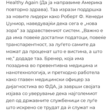
Healthy Again (Да ја направиме Америка
повторно здрава). Таа изрази поддршка
за новите лидери како Роберт Ф. Кенеди
Џуниор, наведувајќи дека сега е „нова
зора“ за здравствениот систем. „Важно е
да има повеќе достапни податоци, повеќе
транспарентност, за луѓето самите да
можат да проценат што е вистина, а што
не,“ додаде таа. Бренер, која има
позадина во превентивна медицина и
нанотехнологија, и претходно работела
како главен медицински офицер за
дијагностика во ФДА, ја заврши својата
изјава со уверување дека најголемиот
дел од државните службеници се луѓе
што искрено се трудат да ѝ служат на