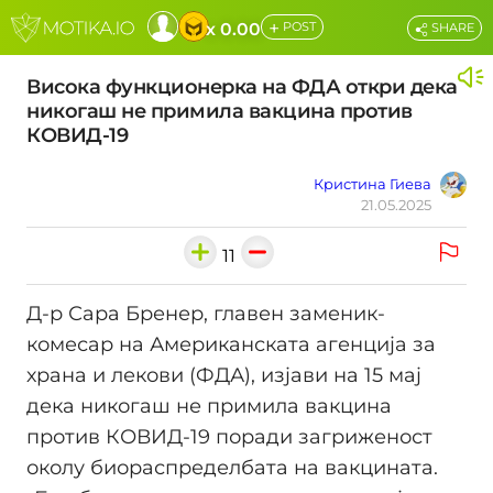
+
x 0.00
POST
SHARE
Висока функционерка на ФДА откри дека
никогаш не примила вакцина против
КОВИД-19
Кристина Гиева
21.05.2025
11
Д-р Сара Бренер, главен заменик-
комесар на Американската агенција за
храна и лекови (ФДА), изјави на 15 мај
дека никогаш не примила вакцина
против КОВИД-19 поради загриженост
околу биораспределбата на вакцината.