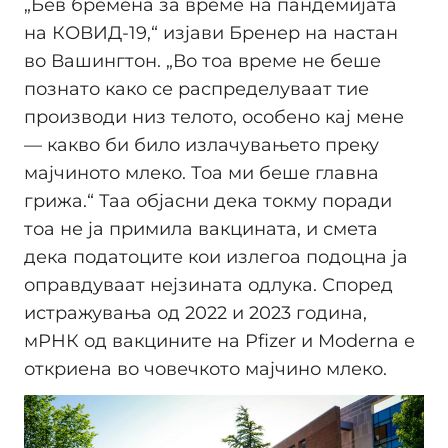
„Бев бремена за време на пандемијата
на КОВИД-19,“ изјави Бренер на настан
во Вашингтон. „Во тоа време не беше
познато како се распределуваат тие
производи низ телото, особено кај мене
— какво би било излачувањето преку
мајчиното млеко. Тоа ми беше главна
грижа.“ Таа објасни дека токму поради
тоа не ја примила вакцината, и смета
дека податоците кои излегоа подоцна ја
оправдуваат нејзината одлука. Според
истражувања од 2022 и 2023 година,
мРНК од вакцините на Pfizer и Moderna е
откриена во човечкото мајчино млеко.