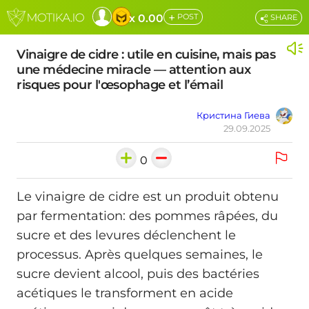
+
x 0.00
POST
SHARE
Vinaigre de cidre : utile en cuisine, mais pas
une médecine miracle — attention aux
risques pour l'œsophage et l’émail
Кристина Гиева
29.09.2025
0
Le vinaigre de cidre est un produit obtenu
par fermentation: des pommes râpées, du
sucre et des levures déclenchent le
processus. Après quelques semaines, le
sucre devient alcool, puis des bactéries
acétiques le transforment en acide