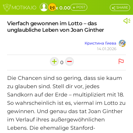
+
x 0.00
POST
SHARE
Vierfach gewonnen im Lotto – das
unglaubliche Leben von Joan Ginther
Кристина Гиева
14.01.2026
0
Die Chancen sind so gering, dass sie kaum
zu glauben sind. Stell dir vor, jedes
Sandkorn auf der Erde – multipliziert mit 18.
So wahrscheinlich ist es, viermal im Lotto zu
gewinnen. Und genau das tat Joan Ginther
im Verlauf ihres außergewöhnlichen
Lebens. Die ehemalige Stanford-