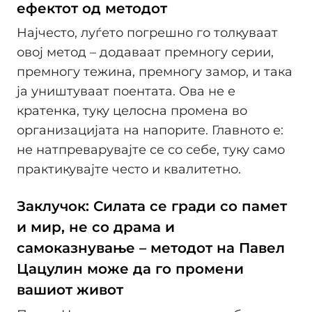
ефектот од методот
Најчесто, луѓето погрешно го толкуваат
овој метод – додаваат премногу серии,
премногу тежина, премногу замор, и така
ја уништуваат поентата. Ова не е
кратенка, туку целосна промена во
организацијата на напорите. Главното е:
не натпреварувајте се со себе, туку само
практикувајте често и квалитетно.
Заклучок: Силата се гради со памет
и мир, не со драма и
самоказнување – методот на Павел
Цацулин може да го промени
вашиот живот