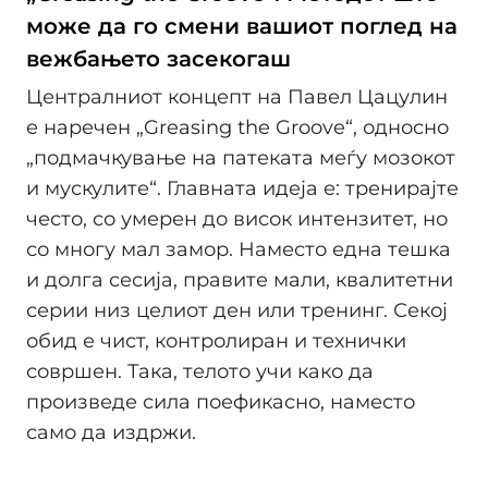
може да го смени вашиот поглед на
вежбањето засекогаш
Централниот концепт на Павел Цацулин
е наречен „Greasing the Groove“, односно
„подмачкување на патеката меѓу мозокот
и мускулите“. Главната идеја е: тренирајте
често, со умерен до висок интензитет, но
со многу мал замор. Наместо една тешка
и долга сесија, правите мали, квалитетни
серии низ целиот ден или тренинг. Секој
обид е чист, контролиран и технички
совршен. Така, телото учи како да
произведе сила поефикасно, наместо
само да издржи.