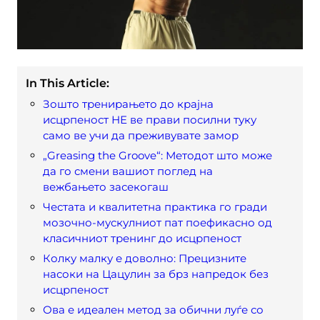
In This Article:
Зошто тренирањето до крајна
исцрпеност НЕ ве прави посилни туку
само ве учи да преживувате замор
„Greasing the Groove“: Методот што може
да го смени вашиот поглед на
вежбањето засекогаш
Честата и квалитетна практика го гради
мозочно-мускулниот пат поефикасно од
класичниот тренинг до исцрпеност
Колку малку е доволно: Прецизните
насоки на Цацулин за брз напредок без
исцрпеност
Ова е идеален метод за обични луѓе со