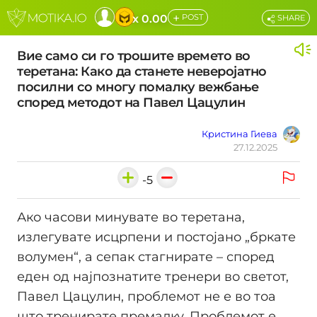
+
x 0.00
POST
SHARE
Вие само си го трошите времето во
теретана: Како да станете неверојатно
посилни со многу помалку вежбање
според методот на Павел Цацулин
Кристина Гиева
27.12.2025
-5
Ако часови минувате во теретана,
излегувате исцрпени и постојано „бркате
волумен“, а сепак стагнирате – според
еден од најпознатите тренери во светот,
Павел Цацулин, проблемот не е во тоа
што тренирате премалку. Проблемот е