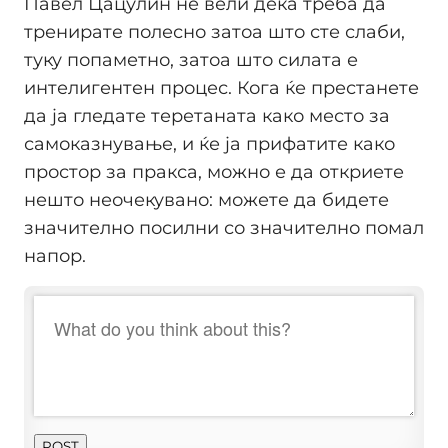
Павел Цацулин не вели дека треба да
тренирате полесно затоа што сте слаби,
туку попаметно, затоа што силата е
интелигентен процес. Кога ќе престанете
да ја гледате теретаната како место за
самоказнување, и ќе ја прифатите како
простор за пракса, можно е да откриете
нешто неочекувано: можете да бидете
значително посилни со значително помал
напор.
POST