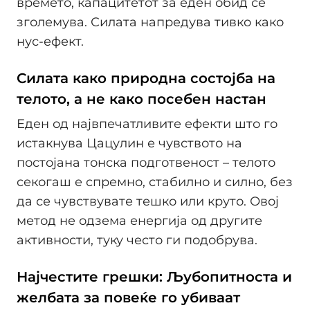
времето, капацитетот за еден обид се
зголемува. Силата напредува тивко како
нус-ефект.
Силата како природна состојба на
телото, а не како посебен настан
Еден од највпечатливите ефекти што го
истакнува Цацулин е чувството на
постојана тонска подготвеност – телото
секогаш е спремно, стабилно и силно, без
да се чувствувате тешко или круто. Овој
метод не одзема енергија од другите
активности, туку често ги подобрува.
Најчестите грешки: Љубопитноста и
желбата за повеќе го убиваат