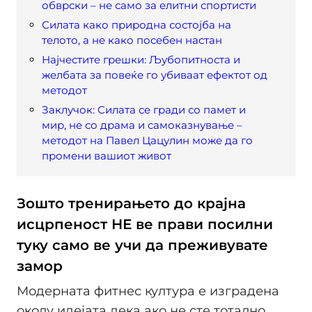
обврски – не само за елитни спортисти
Силата како природна состојба на
телото, а не како посебен настан
Најчестите грешки: Љубопитноста и
желбата за повеќе го убиваат ефектот од
методот
Заклучок: Силата се гради со памет и
мир, не со драма и самоказнување –
методот на Павел Цацулин може да го
промени вашиот живот
Зошто тренирањето до крајна
исцрпеност НЕ ве прави посилни
туку само ве учи да преживувате
замор
Модерната фитнес култура е изградена
околу идејата дека ако не сте тотално