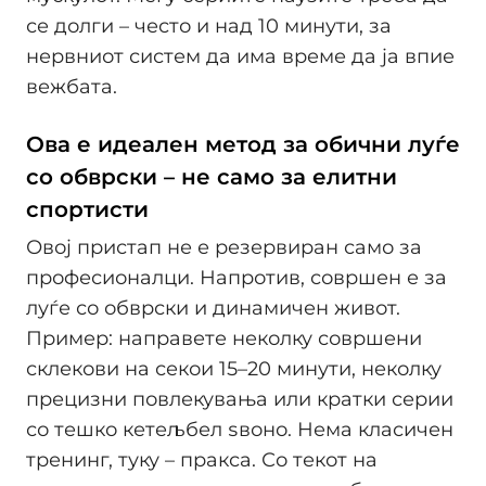
се долги – често и над 10 минути, за
нервниот систем да има време да ја впие
вежбата.
Ова е идеален метод за обични луѓе
со обврски – не само за елитни
спортисти
Овој пристап не е резервиран само за
професионалци. Напротив, совршен е за
луѓе со обврски и динамичен живот.
Пример: направете неколку совршени
склекови на секои 15–20 минути, неколку
прецизни повлекувања или кратки серии
со тешко кетељбел ѕвоно. Нема класичен
тренинг, туку – пракса. Со текот на