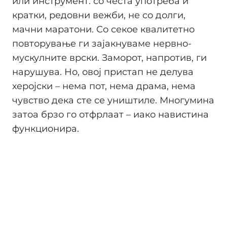
или инструмент: со честа употреба и
кратки, редовни вежби, не со долги,
мачни маратони. Со секое квалитетно
повторување ги зајакнуваме нервно-
мускулните врски. Заморот, напротив, ги
нарушува. Но, овој пристап не делува
херојски – нема пот, нема драма, нема
чувство дека сте се уништиле. Многумина
затоа брзо го отфрлаат – иако навистина
функционира.