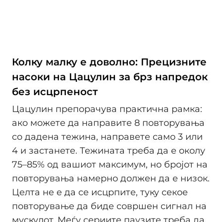
Колку малку е доволно: Прецизните
насоки на Цацулин за брз напредок
без исцрпеност
Цацулин препорачува практична рамка:
ако можете да направите 8 повторувања
со дадена тежина, направете само 3 или
4 и застанете. Тежината треба да е околу
75–85% од вашиот максимум, но бројот на
повторувања намерно должен да е низок.
Целта не е да се исцрпите, туку секое
повторување да биде совршен сигнал на
мускулот. Меѓу сериите паузите треба да