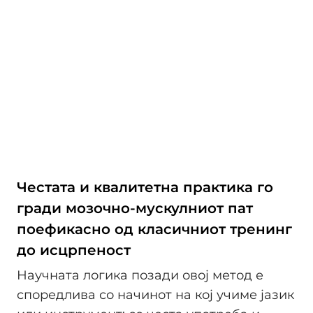
Честата и квалитетна практика го
гради мозочно-мускулниот пат
поефикасно од класичниот тренинг
до исцрпеност
Научната логика позади овој метод е
споредлива со начинот на кој учиме јазик