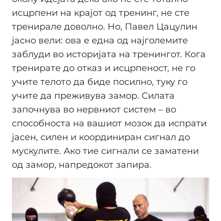
исцрпени на крајот од тренинг, не сте
тренирале доволно. Но, Павел Цацулин
јасно вели: ова е една од најголемите
заблуди во историјата на тренингот. Кога
тренирате до отказ и исцрпеност, не го
учите телото да биде посилно, туку го
учите да преживува замор. Силата
започнува во нервниот систем – во
способноста на вашиот мозок да испрати
јасен, силен и координиран сигнал до
мускулите. Ако тие сигнали се заматени
од замор, напредокот запира.