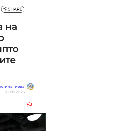
SHARE
а на
о
ипто
ите
стина Гиева
30.05.2025