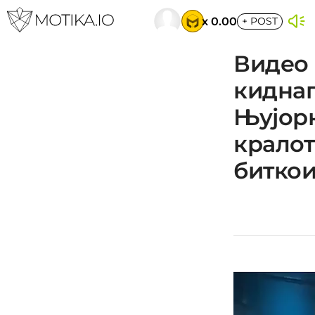
x 0.00
+
POST
Видео 
киднап
Њујорк
кралот
битко