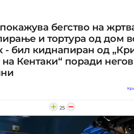
покажува бегство на жртв
ирање и тортура од дом в
 - бил киднапиран од „Кр
 на Кентаки“ поради негов
ини
Кри
25