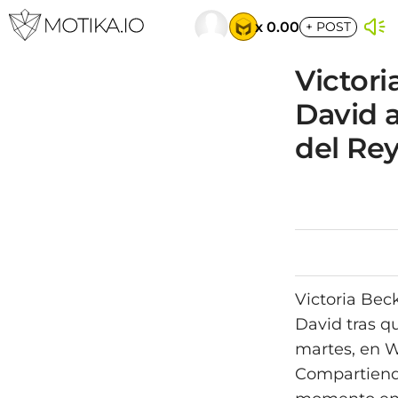
x 0.00
+
POST
Victori
David a
del Rey
Victoria Bec
David tras qu
martes, en Wi
Compartiendo