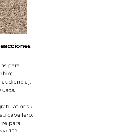
reacciones
ios para
ibió:
a audiencia).
ausos.
atulations.»
su caballero,
ire para
nas 152