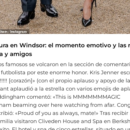
dura en Windsor: el momento emotivo y las 
ia y amigos
s famosos se volcaron en la sección de comentar
ex futbolista por este enorme honor. Kris Jenner escr
!!!!! [corazón]» (con el propio aplauso y apoyo de l
ant aplaudió a la estrella con varios emojis de apl
dingham comentó: «This is MMMMMMMAGIC
am beaming over here watching from afar. Congr
ibió: «Proud of you as always, mate!» Tras recibir 
amilia visitaron Cliveden House and Spa en Berksh
xito. El hotel y spa de cinco estrellas, situado en u