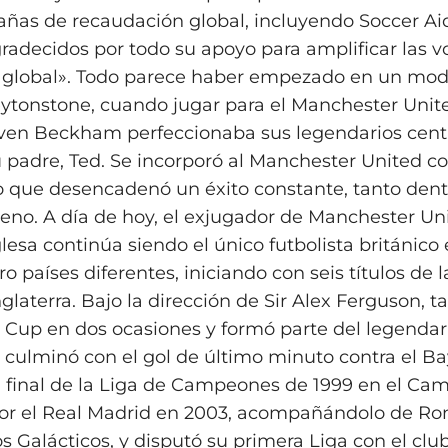
ñas de recaudación global, incluyendo Soccer Ai
adecidos por todo su apoyo para amplificar las v
l global». Todo parece haber empezado en un mod
eytonstone, cuando jugar para el Manchester Unit
oven Beckham perfeccionaba sus legendarios centr
 padre, Ted. Se incorporó al Manchester United c
o que desencadenó un éxito constante, tanto den
rreno. A día de hoy, el exjugador de Manchester Uni
lesa continúa siendo el único futbolista británico
ro países diferentes, iniciando con seis títulos de 
glaterra. Bajo la dirección de Sir Alex Ferguson, 
A Cup en dos ocasiones y formó parte del legendari
e culminó con el gol de último minuto contra el B
 final de la Liga de Campeones de 1999 en el Ca
por el Real Madrid en 2003, acompañándolo de Ro
s Galácticos, y disputó su primera Liga con el clu