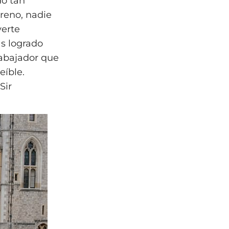
do tan
rreno, nadie
verte
as logrado
rabajador que
eíble.
Sir