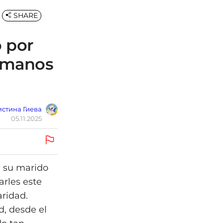
SHARE
o por
e manos
стина Гиева
05.11.2025
a su marido
arles este
aridad.
d, desde el