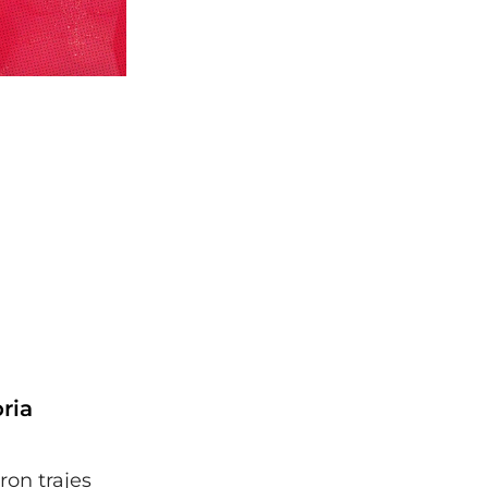
oria
ron trajes