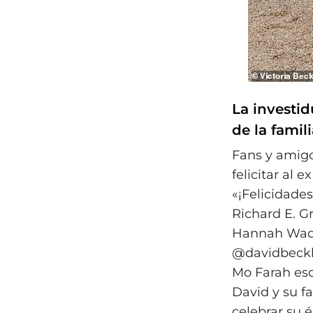
La investi
de la famil
Fans y amigo
felicitar al 
«¡Felicidades
Richard E. Gr
Hannah Wad
@davidbeckh
Mo Farah escr
David y su f
celebrar su é