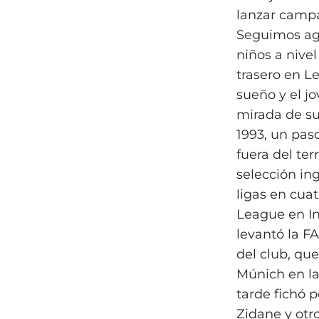
lanzar campa
Seguimos agr
niños a nive
trasero en L
sueño y el j
mirada de su
1993, un pas
fuera del te
selección ing
ligas en cuat
League en In
levantó la F
del club, qu
Múnich en la
tarde fichó 
Zidane y otro