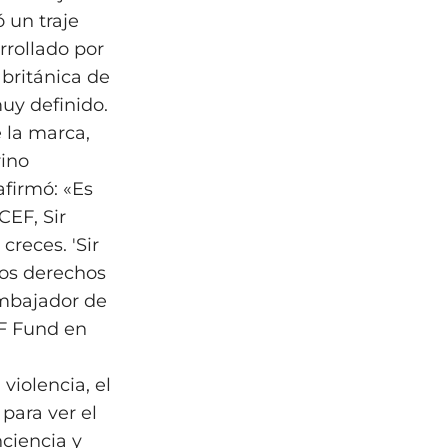
 un traje
rrollado por
británica de
uy definido.
 la marca,
rino
afirmó: «Es
CEF, Sir
reces. 'Sir
os derechos
Embajador de
F Fund en
violencia, el
para ver el
nciencia y