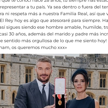
ue te conocí hace 28 años, tú siempre has esta
representar a tu país. Ya sea dentro o fuera del te
ra ni respeta más a nuestra Familia Real, así que 
El Rey hoy es algo que atesoraré para siempre. H
 así sigues siendo ese hombre amable, humilde, t
casi 30 años, además del marido y padre más incr
 sentido más orgullosa de lo que me siento hoy! 
ham, os queremos mucho xxx»