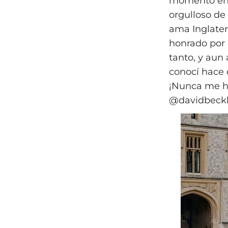
momento en q
orgulloso de 
ama Inglater
honrado por 
tanto, y aun
conocí hace 
¡Nunca me he
@davidbeck