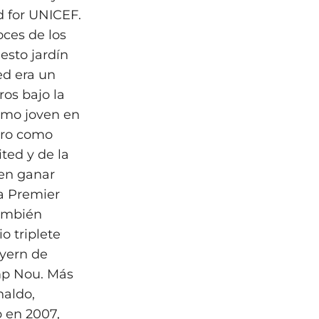
d for UNICEF.
oces de los
esto jardín
ed era un
os bajo la
omo joven en
tro como
ted y de la
 en ganar
la Premier
también
o triplete
ayern de
mp Nou. Más
naldo,
b en 2007,