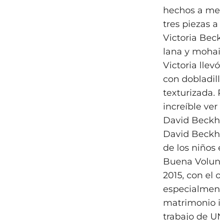
hechos a med
tres piezas 
Victoria Bec
lana y mohai
Victoria lle
con dobladil
texturizada.
increíble ve
David Beckha
David Beckh
de los niño
Buena Volun
2015, con el
especialmente
matrimonio i
trabajo de U