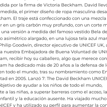
ida por la firma de Victoria Beckham. David llevó
a medida, el primer diseño de ropa masculina desa
kham. El traje está confeccionado con una mezcla 
r en un gris carbón muy profundo, con un corte m
vó una versión a medida del famoso vestido Bela de
lo asimétrico alargado, en una lujosa tela azul ma
 Philip Goodwin, director ejecutivo de UNICEF UK, 
r a nuestra Embajadora de Buena Voluntad de UNI
m, recibir hoy su caballero, algo que merece con c
am ha dedicado más de 20 años a la defensa de l
s en todo el mundo, tras su nombramiento como 
tad en 2005. Lanzó 7: The David Beckham UNICE
 objetivo de ayudar a los niños de todo el mundo,
 a las niñas, a superar barreras como el acoso, la 
nfantil y la educación ausente. Ha viajado mucho 
NICEF y ha utilizado su perfil para aumentar la co